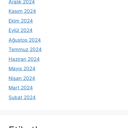
Aralık 2024
Kasım 2024
Ekim 2024
Eylül 2024
Ağustos 2024
Temmuz 2024
Haziran 2024
Mayıs 2024
Nisan 2024
Mart 2024
Şubat 2024