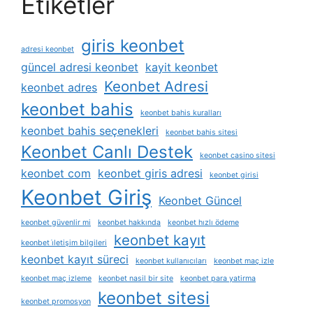
Etiketler
giris keonbet
adresi keonbet
güncel adresi keonbet
kayit keonbet
Keonbet Adresi
keonbet adres
keonbet bahis
keonbet bahis kuralları
keonbet bahis seçenekleri
keonbet bahis sitesi
Keonbet Canlı Destek
keonbet casino sitesi
keonbet com
keonbet giris adresi
keonbet girisi
Keonbet Giriş
Keonbet Güncel
keonbet güvenlir mi
keonbet hakkında
keonbet hızlı ödeme
keonbet kayıt
keonbet i̇letişim bilgileri
keonbet kayıt süreci
keonbet kullanıcıları
keonbet maç izle
keonbet maç izleme
keonbet nasil bir site
keonbet para yatirma
keonbet sitesi
keonbet promosyon