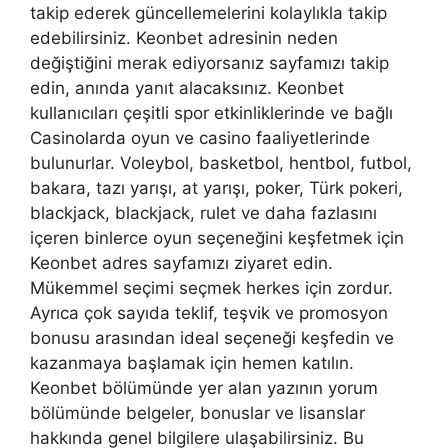
takip ederek güncellemelerini kolaylıkla takip
edebilirsiniz. Keonbet adresinin neden
değiştiğini merak ediyorsanız sayfamızı takip
edin, anında yanıt alacaksınız. Keonbet
kullanıcıları çeşitli spor etkinliklerinde ve bağlı
Casinolarda oyun ve casino faaliyetlerinde
bulunurlar. Voleybol, basketbol, ​​hentbol, ​​futbol, ​​
bakara, tazı yarışı, at yarışı, poker, Türk pokeri,
blackjack, blackjack, rulet ve daha fazlasını
içeren binlerce oyun seçeneğini keşfetmek için
Keonbet adres sayfamızı ziyaret edin.
Mükemmel seçimi seçmek herkes için zordur.
Ayrıca çok sayıda teklif, teşvik ve promosyon
bonusu arasından ideal seçeneği keşfedin ve
kazanmaya başlamak için hemen katılın.
Keonbet bölümünde yer alan yazının yorum
bölümünde belgeler, bonuslar ve lisanslar
hakkında genel bilgilere ulaşabilirsiniz. Bu