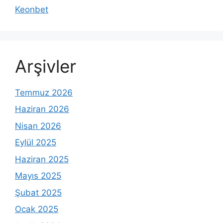
Keonbet
Arşivler
Temmuz 2026
Haziran 2026
Nisan 2026
Eylül 2025
Haziran 2025
Mayıs 2025
Şubat 2025
Ocak 2025