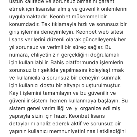
üstün kalitede ve sorunsuz olmasını garanti
etmek için lisanslar almış ve güvenlik önlemlerini
uygulamaktadır. Keonbet mükemmel bir
konumdadır. Tek tıklamayla hızlı ve sorunsuz bir
giriş işlemini deneyimleyin. Keonbet web sitesi
lisans verilerini düzenli olarak güncelleyerek her
yıl sorunsuz ve verimli bir süreç sağlar. Bu
numara, ehliyetinizin gerçekliğini doğrulamak
için kullanılabilir. Bahis platformunda işlemlerin
sorunsuz bir şekilde yapılmasını kolaylaştırmak
ve kullanıcılara sorunsuz bir deneyim sunmak
için kullanıcı dostu bir altyapı oluşturulmuştur.
Kayıt işlemini tamamlayın ve bu güvenilir ve
güvenilir sistemi hemen kullanmaya başlayın. Bu
sistem genel verimliliği ve iyi organize edilmiş
yapısıyla sizin için hazır. Keonbet lisans
detaylarını analiz ederek aktif ve sorunsuz bir
yapının kullanıcı memnuniyetini nasıl etkilediğini