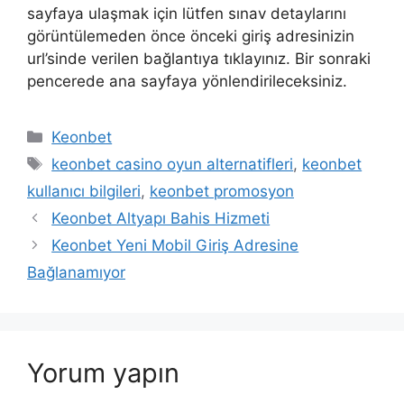
sayfaya ulaşmak için lütfen sınav detaylarını
görüntülemeden önce önceki giriş adresinizin
url’sinde verilen bağlantıya tıklayınız. Bir sonraki
pencerede ana sayfaya yönlendirileceksiniz.
Kategoriler
Keonbet
Etiketler
keonbet casino oyun alternatifleri
,
keonbet
kullanıcı bilgileri
,
keonbet promosyon
Keonbet Altyapı Bahis Hizmeti
Keonbet Yeni Mobil Giriş Adresine
Bağlanamıyor
Yorum yapın