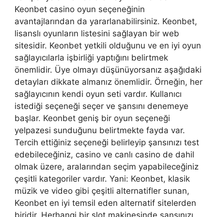
Keonbet casino oyun seçeneğinin
avantajlarından da yararlanabilirsiniz. Keonbet,
lisanslı oyunların listesini sağlayan bir web
sitesidir. Keonbet yetkili olduğunu ve en iyi oyun
sağlayıcılarla işbirliği yaptığını belirtmek
önemlidir. Üye olmayı düşünüyorsanız aşağıdaki
detayları dikkate almanız önemlidir. Örneğin, her
sağlayıcının kendi oyun seti vardır. Kullanıcı
istediği seçeneği seçer ve şansını denemeye
başlar. Keonbet geniş bir oyun seçeneği
yelpazesi sunduğunu belirtmekte fayda var.
Tercih ettiğiniz seçeneği belirleyip şansınızı test
edebileceğiniz, casino ve canlı casino de dahil
olmak üzere, aralarından seçim yapabileceğiniz
çeşitli kategoriler vardır. Yani: Keonbet, klasik
müzik ve video gibi çeşitli alternatifler sunan,
Keonbet en iyi temsil eden alternatif sitelerden
biridir. Herhangi bir slot makinesinde şansınızı