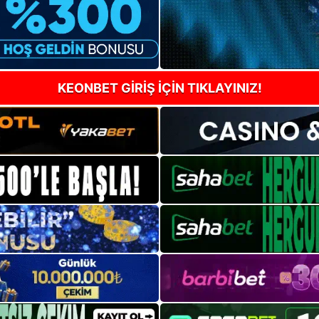
KEONBET GİRİŞ İÇİN TIKLAYINIZ!