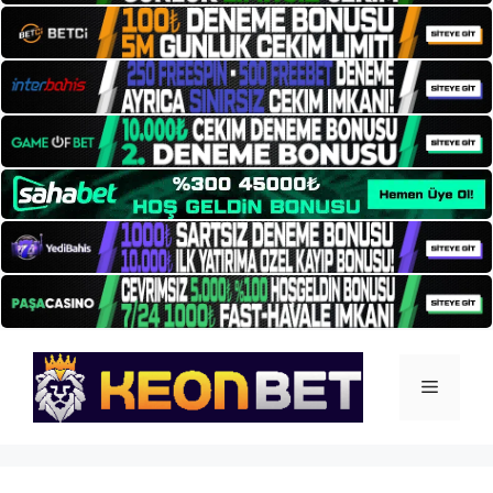
İçeriğe
atla
Menü