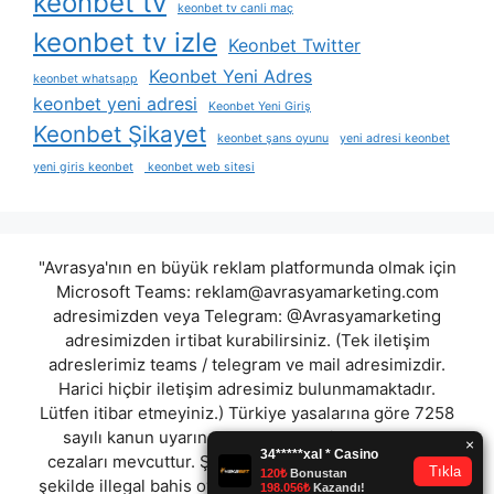
keonbet tv
keonbet tv canli maç
keonbet tv izle
Keonbet Twitter
Keonbet Yeni Adres
keonbet whatsapp
keonbet yeni adresi
Keonbet Yeni Giriş
Keonbet Şikayet
keonbet şans oyunu
yeni adresi keonbet
yeni giris keonbet
keonbet web sitesi
"Avrasya'nın en büyük reklam platformunda olmak için
Microsoft Teams:
reklam@avrasyamarketing.com
adresimizden veya Telegram: @Avrasyamarketing
adresimizden irtibat kurabilirsiniz. (Tek iletişim
adreslerimiz teams / telegram ve mail adresimizdir.
Harici hiçbir iletişim adresimiz bulunmamaktadır.
Lütfen itibar etmeyiniz.) Türkiye yasalarına göre 7258
sayılı kanun uyarınca yasa dışı bahis oynamanın
cezaları mevcuttur. Şu an bulunduğunuz site hiç bir
şekilde illegal bahis oyunları oynatmıyor ve oynamaya