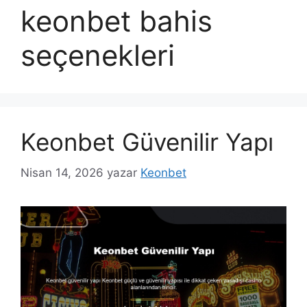
keonbet bahis
seçenekleri
Keonbet Güvenilir Yapı
Nisan 14, 2026
yazar
Keonbet