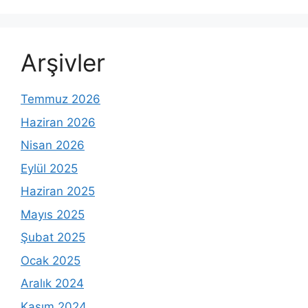
Arşivler
Temmuz 2026
Haziran 2026
Nisan 2026
Eylül 2025
Haziran 2025
Mayıs 2025
Şubat 2025
Ocak 2025
Aralık 2024
Kasım 2024