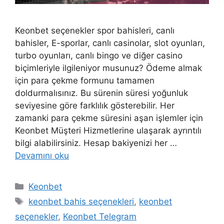
Keonbet seçenekler spor bahisleri, canlı
bahisler, E-sporlar, canlı casinolar, slot oyunları,
turbo oyunları, canlı bingo ve diğer casino
biçimleriyle ilgileniyor musunuz? Ödeme almak
için para çekme formunu tamamen
doldurmalısınız. Bu sürenin süresi yoğunluk
seviyesine göre farklılık gösterebilir. Her
zamanki para çekme süresini aşan işlemler için
Keonbet Müşteri Hizmetlerine ulaşarak ayrıntılı
bilgi alabilirsiniz. Hesap bakiyenizi her …
Devamını oku
Kategoriler
Keonbet
Etiketler
keonbet bahis seçenekleri
,
keonbet
seçenekler
,
Keonbet Telegram