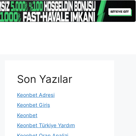
Son Yazılar
Keonbet Adresi
Keonbet Giriş
Keonbet
Keonbet Türkiye Yardım
Keonbet Oran Analizi