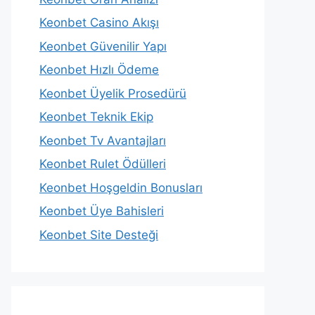
Keonbet Casino Akışı
Keonbet Güvenilir Yapı
Keonbet Hızlı Ödeme
Keonbet Üyelik Prosedürü
Keonbet Teknik Ekip
Keonbet Tv Avantajları
Keonbet Rulet Ödülleri
Keonbet Hoşgeldin Bonusları
Keonbet Üye Bahisleri
Keonbet Site Desteği