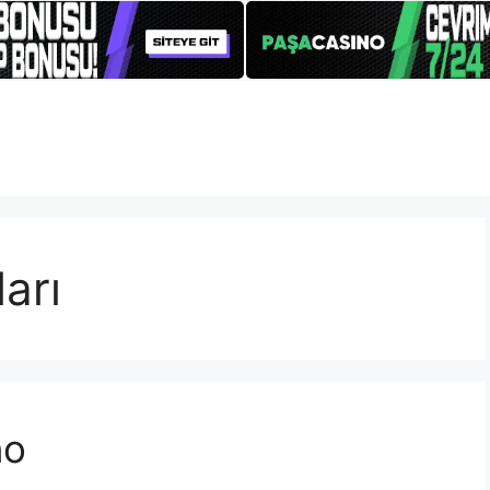
arı
no