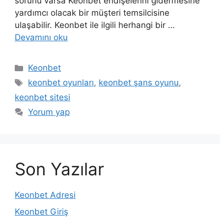
sorunu varsa Keonbet endişelerini gidermesine
yardımcı olacak bir müşteri temsilcisine
ulaşabilir. Keonbet ile ilgili herhangi bir …
Devamını oku
Kategoriler
Keonbet
Etiketler
keonbet oyunları
,
keonbet şans oyunu
,
keonbet sitesi
Yorum yap
Son Yazılar
Keonbet Adresi
Keonbet Giriş