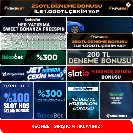
×
KEONBET GİRİŞ İÇİN TIKLAYINIZ!