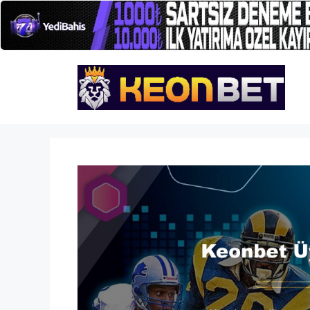
İçeriğe
atla