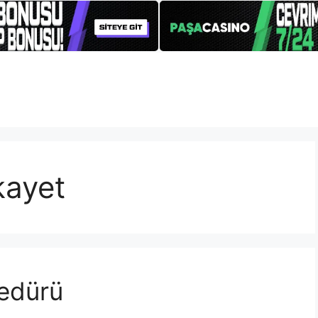
kayet
sedürü