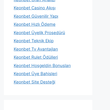
Keonbet Casino Akışı
Keonbet Güvenilir Yapı
Keonbet Hızlı Ödeme
Keonbet Üyelik Prosedürü
Keonbet Teknik Ekip
Keonbet Tv Avantajları
Keonbet Rulet Ödülleri
Keonbet Hoşgeldin Bonusları
Keonbet Üye Bahisleri
Keonbet Site Desteği