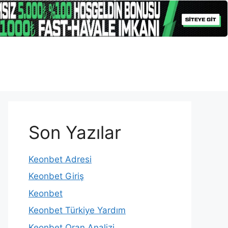
Son Yazılar
Keonbet Adresi
Keonbet Giriş
Keonbet
Keonbet Türkiye Yardım
Keonbet Oran Analizi