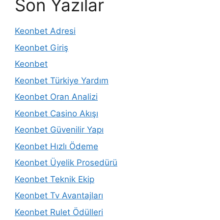
Son Yazılar
Keonbet Adresi
Keonbet Giriş
Keonbet
Keonbet Türkiye Yardım
Keonbet Oran Analizi
Keonbet Casino Akışı
Keonbet Güvenilir Yapı
Keonbet Hızlı Ödeme
Keonbet Üyelik Prosedürü
Keonbet Teknik Ekip
Keonbet Tv Avantajları
Keonbet Rulet Ödülleri