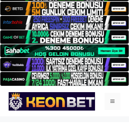
İçeriğe
atla
Menü