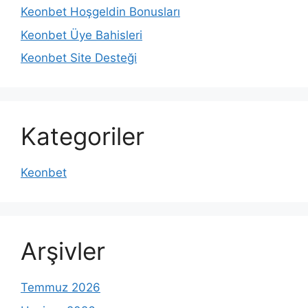
Keonbet Hoşgeldin Bonusları
Keonbet Üye Bahisleri
Keonbet Site Desteği
Kategoriler
Keonbet
Arşivler
Temmuz 2026