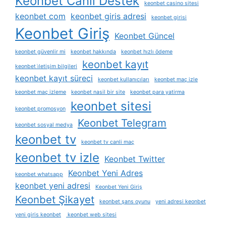
Keonbet Canlı Destek
keonbet casino sitesi
keonbet com
keonbet giris adresi
keonbet girisi
Keonbet Giriş
Keonbet Güncel
keonbet güvenlir mi
keonbet hakkında
keonbet hızlı ödeme
keonbet kayıt
keonbet i̇letişim bilgileri
keonbet kayıt süreci
keonbet kullanıcıları
keonbet maç izle
keonbet maç izleme
keonbet nasil bir site
keonbet para yatirma
keonbet sitesi
keonbet promosyon
Keonbet Telegram
keonbet sosyal medya
keonbet tv
keonbet tv canli maç
keonbet tv izle
Keonbet Twitter
Keonbet Yeni Adres
keonbet whatsapp
keonbet yeni adresi
Keonbet Yeni Giriş
Keonbet Şikayet
keonbet şans oyunu
yeni adresi keonbet
yeni giris keonbet
keonbet web sitesi