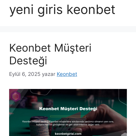
yeni giris keonbet
Keonbet Müşteri
Desteği
Eylül 6, 2025
yazar
Keonbet