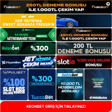
×
KEONBET GİRİŞ İÇİN TIKLAYINIZ!