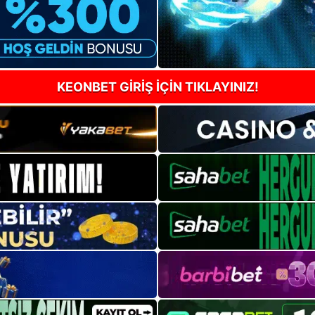
KEONBET GİRİŞ İÇİN TIKLAYINIZ!