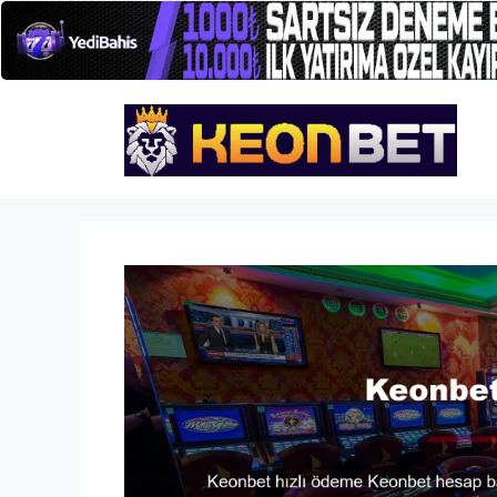
İçeriğe
atla