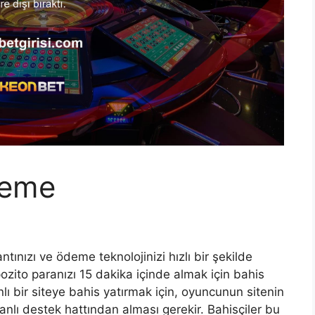
deme
nızı ve ödeme teknolojinizi hızlı bir şekilde
ozito paranızı 15 dakika içinde almak için bahis
anlı bir siteye bahis yatırmak için, oyuncunun sitenin
nlı destek hattından alması gerekir. Bahisçiler bu