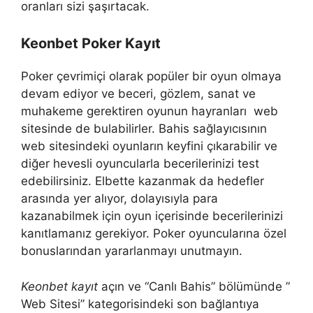
oranları sizi şaşırtacak.
Keonbet Poker Kayıt
Poker çevrimiçi olarak popüler bir oyun olmaya
devam ediyor ve beceri, gözlem, sanat ve
muhakeme gerektiren oyunun hayranları web
sitesinde de bulabilirler. Bahis sağlayıcısının
web sitesindeki oyunların keyfini çıkarabilir ve
diğer hevesli oyuncularla becerilerinizi test
edebilirsiniz. Elbette kazanmak da hedefler
arasında yer alıyor, dolayısıyla para
kazanabilmek için oyun içerisinde becerilerinizi
kanıtlamanız gerekiyor. Poker oyuncularına özel
bonuslarından yararlanmayı unutmayın.
Keonbet kayıt
açın ve “Canlı Bahis” bölümünde ”
Web Sitesi” kategorisindeki son bağlantıya