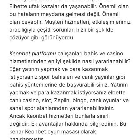
Elbette ufak kazalar da yaşanabilir. Önemli olan
bu hataların meydana gelmesi değil. Önemli
olan cevaptır. Müşteri hizmetleri, etkileşimlerimiz
aracılığıyla çeşitli sorunları hızlı bir şekilde
çözüyor gibi görünüyordu.
Keonbet platformu
çalışanları bahis ve casino
hizmetlerinden en iyi şekilde nasıl yararlanabilir?
Eğer yatırım yapmak ve para kazanmak
istiyorsanız spor bahisleri ve canlı yayınlar gibi
bahis yöntemlerine de başvurabilirsiniz. Yatırım
yapmak ve para kazanmak istiyorsanız elbette
canlı casino, slot, Zeplin, bingo, canlı oyunlar ve
sanal spor alanlarından yararlanabilirsiniz.
Ancak Keonbet hizmetleri bunlarla sınırlı
değildir: Ek avantajlar hakkında bilgi edinin. Bu
kenar Keonbet oyun masası olarak
hazırlanmıştır.