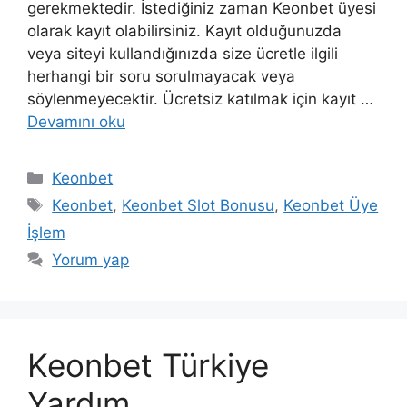
gerekmektedir. İstediğiniz zaman Keonbet üyesi
olarak kayıt olabilirsiniz. Kayıt olduğunuzda
veya siteyi kullandığınızda size ücretle ilgili
herhangi bir soru sorulmayacak veya
söylenmeyecektir. Ücretsiz katılmak için kayıt …
Devamını oku
Kategoriler
Keonbet
Etiketler
Keonbet
,
Keonbet Slot Bonusu
,
Keonbet Üye
İşlem
Yorum yap
Keonbet Türkiye
Yardım