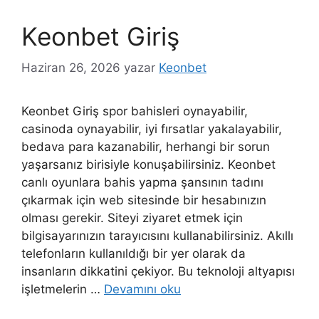
Keonbet Giriş
Haziran 26, 2026
yazar
Keonbet
Keonbet Giriş spor bahisleri oynayabilir,
casinoda oynayabilir, iyi fırsatlar yakalayabilir,
bedava para kazanabilir, herhangi bir sorun
yaşarsanız birisiyle konuşabilirsiniz. Keonbet
canlı oyunlara bahis yapma şansının tadını
çıkarmak için web sitesinde bir hesabınızın
olması gerekir. Siteyi ziyaret etmek için
bilgisayarınızın tarayıcısını kullanabilirsiniz. Akıllı
telefonların kullanıldığı bir yer olarak da
insanların dikkatini çekiyor. Bu teknoloji altyapısı
işletmelerin …
Devamını oku