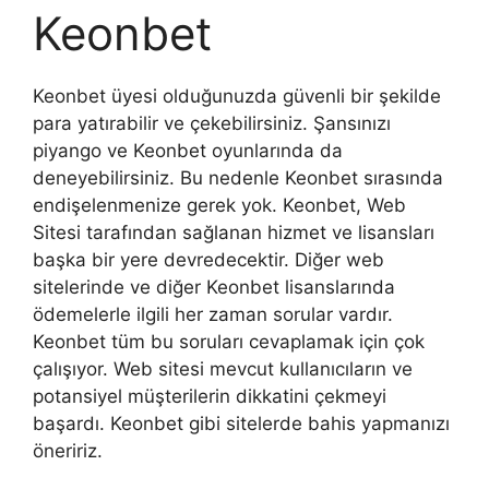
Keonbet
Keonbet üyesi olduğunuzda güvenli bir şekilde
para yatırabilir ve çekebilirsiniz. Şansınızı
piyango ve Keonbet oyunlarında da
deneyebilirsiniz. Bu nedenle Keonbet sırasında
endişelenmenize gerek yok. Keonbet, Web
Sitesi tarafından sağlanan hizmet ve lisansları
başka bir yere devredecektir. Diğer web
sitelerinde ve diğer Keonbet lisanslarında
ödemelerle ilgili her zaman sorular vardır.
Keonbet tüm bu soruları cevaplamak için çok
çalışıyor. Web sitesi mevcut kullanıcıların ve
potansiyel müşterilerin dikkatini çekmeyi
başardı. Keonbet gibi sitelerde bahis yapmanızı
öneririz.