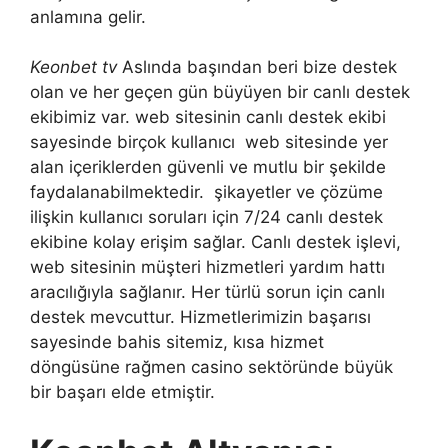
anlamına gelir.
Keonbet tv
Aslında başından beri bize destek
olan ve her geçen gün büyüyen bir canlı destek
ekibimiz var. web sitesinin canlı destek ekibi
sayesinde birçok kullanıcı web sitesinde yer
alan içeriklerden güvenli ve mutlu bir şekilde
faydalanabilmektedir. şikayetler ve çözüme
ilişkin kullanıcı soruları için 7/24 canlı destek
ekibine kolay erişim sağlar. Canlı destek işlevi,
web sitesinin müşteri hizmetleri yardım hattı
aracılığıyla sağlanır. Her türlü sorun için canlı
destek mevcuttur. Hizmetlerimizin başarısı
sayesinde bahis sitemiz, kısa hizmet
döngüsüne rağmen casino sektöründe büyük
bir başarı elde etmiştir.