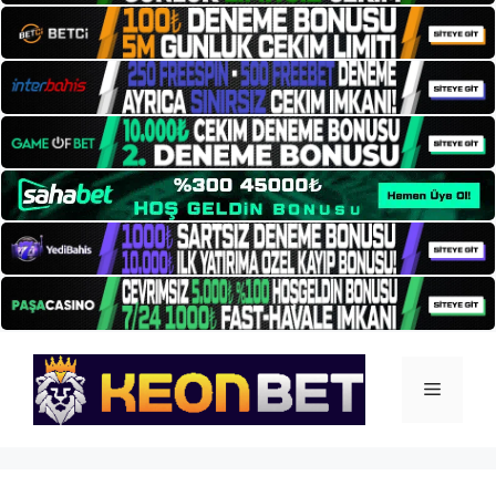
İçeriğe
atla
Menü