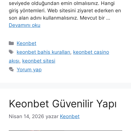
seviyede olduğundan emin olmalısınız. Hangi
giriş yöntemleri. Web sitesini ziyaret ederken en
son alan adını kullanmalısınız. Mevcut bir …
Devamını oku
Kategoriler
Keonbet
Etiketler
keonbet bahis kuralları
,
keonbet casino
akışı
,
keonbet sitesi
Yorum yap
Keonbet Güvenilir Yapı
Nisan 14, 2026
yazar
Keonbet