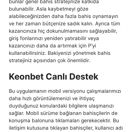
bunlar genel bahis stratejinize katkıda
bulunabilir. Asla kaybetmeyi göze
alabileceğinizden daha fazla bahis oynamayın
ve her zaman bütçenize sadık kalın. Ayrıca tüm
kazancınıza hiç dokunulmamasını sağlayabilir,
giriş fonlarınızı yeniden yatırabilir veya
kazancınızı daha da artırmak için P’yi
kullanabilirsiniz. Bakiyenizi yönetmek bahis
stratejiniz açısından çok önemlidir.
Keonbet Canlı Destek
Bu uygulamanın mobil versiyonu çalışmalarımızı
daha hızlı görüntülemenizi ve ihtiyaç
duyduğunuz konulardaki bilgilere ulaşmanızı
sağlar. Mobil sürüme bağlanan bahisçilerin de
konuşma balonuna tıklamaları gerekecektir. Bu
iletişim kutusuna tıklayan bahisçiler, kullanıcı adı