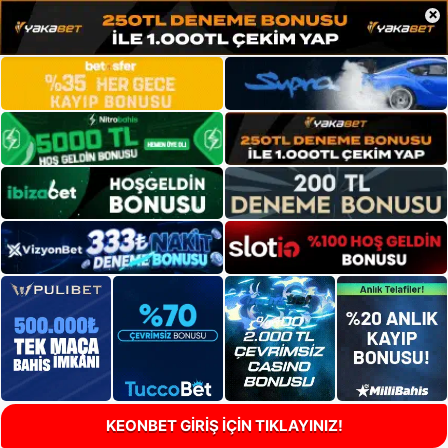
×
KEONBET GİRİŞ İÇİN TIKLAYINIZ!