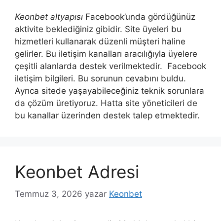
Keonbet altyapısı
Facebook’unda gördüğünüz
aktivite beklediğiniz gibidir. Site üyeleri bu
hizmetleri kullanarak düzenli müşteri haline
gelirler. Bu iletişim kanalları aracılığıyla üyelere
çeşitli alanlarda destek verilmektedir. Facebook
iletişim bilgileri. Bu sorunun cevabını buldu.
Ayrıca sitede yaşayabileceğiniz teknik sorunlara
da çözüm üretiyoruz. Hatta site yöneticileri de
bu kanallar üzerinden destek talep etmektedir.
Keonbet Adresi
Temmuz 3, 2026
yazar
Keonbet