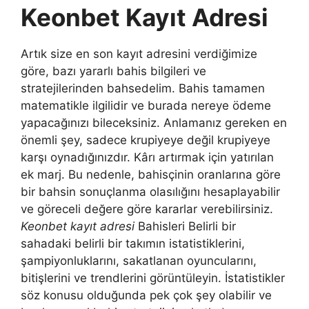
Keonbet Kayıt Adresi
Artık size en son kayıt adresini verdiğimize
göre, bazı yararlı bahis bilgileri ve
stratejilerinden bahsedelim. Bahis tamamen
matematikle ilgilidir ve burada nereye ödeme
yapacağınızı bileceksiniz. Anlamanız gereken en
önemli şey, sadece krupiyeye değil krupiyeye
karşı oynadığınızdır. Kârı artırmak için yatırılan
ek marj. Bu nedenle, bahisçinin oranlarına göre
bir bahsin sonuçlanma olasılığını hesaplayabilir
ve göreceli değere göre kararlar verebilirsiniz.
Keonbet kayıt adresi
Bahisleri Belirli bir
sahadaki belirli bir takımın istatistiklerini,
şampiyonluklarını, sakatlanan oyuncularını,
bitişlerini ve trendlerini görüntüleyin. İstatistikler
söz konusu olduğunda pek çok şey olabilir ve