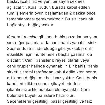
başlayacaksınız ve yeni bir sayfa sekmesi
açılacaktır. Kural budur. Burada kabul edilen
tüm işlemlerin oyun başlamadan 2 dakika önce
tamamlanması gerekmektedir. Bu sizi canlı bir
bağlantıya bağlayacaktır.
Keonbet maçları
gibi ana bahis pazarlarının yanı
sıra diğer pazarlara da canlı bahis yapabilirsiniz.
Spor endüstrisinde olduğu gibi, yüksek profilli
etkinlikler için muhtemelen başka pazarlar da
olacaktır. Canlı bahisler bireysel olarak veya
canlı gruplar halinde oynanabilir. Bir bahis, bahis
şirketi sistemi tarafından kabul edildikten sonra,
artık onu değiştirme hakkınız yoktur. Canlı bahis
kabul edildikten sonra şikayetlerinden
çıkarılması artık mümkün olmayacaktır. Canlı
bölümde büyük bahislere hazır olun.
Seçeneklerin çeşitliliği, pazar çeşitliliği ve faiz