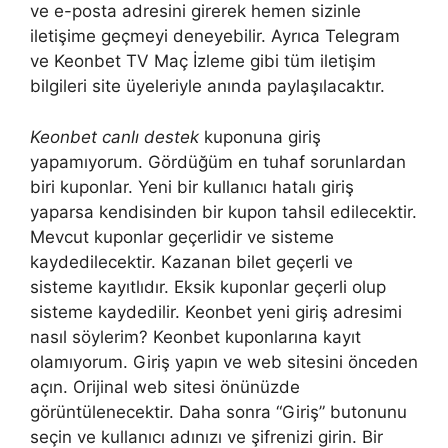
ve e-posta adresini girerek hemen sizinle
iletişime geçmeyi deneyebilir. Ayrıca Telegram
ve Keonbet TV Maç İzleme gibi tüm iletişim
bilgileri site üyeleriyle anında paylaşılacaktır.
Keonbet canlı destek
kuponuna giriş
yapamıyorum. Gördüğüm en tuhaf sorunlardan
biri kuponlar. Yeni bir kullanıcı hatalı giriş
yaparsa kendisinden bir kupon tahsil edilecektir.
Mevcut kuponlar geçerlidir ve sisteme
kaydedilecektir. Kazanan bilet geçerli ve
sisteme kayıtlıdır. Eksik kuponlar geçerli olup
sisteme kaydedilir. Keonbet yeni giriş adresimi
nasıl söylerim? Keonbet kuponlarına kayıt
olamıyorum. Giriş yapın ve web sitesini önceden
açın. Orijinal web sitesi önünüzde
görüntülenecektir. Daha sonra “Giriş” butonunu
seçin ve kullanıcı adınızı ve şifrenizi girin. Bir