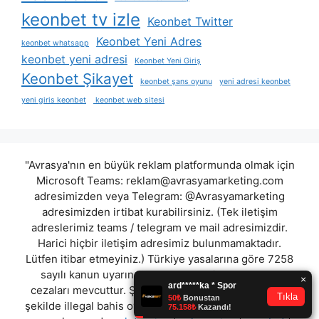
keonbet tv izle
Keonbet Twitter
Keonbet Yeni Adres
keonbet whatsapp
keonbet yeni adresi
Keonbet Yeni Giriş
Keonbet Şikayet
keonbet şans oyunu
yeni adresi keonbet
yeni giris keonbet
keonbet web sitesi
"Avrasya'nın en büyük reklam platformunda olmak için
Microsoft Teams:
reklam@avrasyamarketing.com
adresimizden veya Telegram: @Avrasyamarketing
adresimizden irtibat kurabilirsiniz. (Tek iletişim
adreslerimiz teams / telegram ve mail adresimizdir.
Harici hiçbir iletişim adresimiz bulunmamaktadır.
Lütfen itibar etmeyiniz.) Türkiye yasalarına göre 7258
sayılı kanun uyarınca yasa dışı bahis oynamanın
cezaları mevcuttur. Şu an bulunduğunuz site hiç bir
şekilde illegal bahis oyunları oynatmıyor ve oynamaya