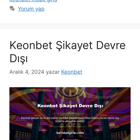
Yorum yap
Keonbet Şikayet Devre
Dışı
Aralık 4, 2024
yazar
Keonbet