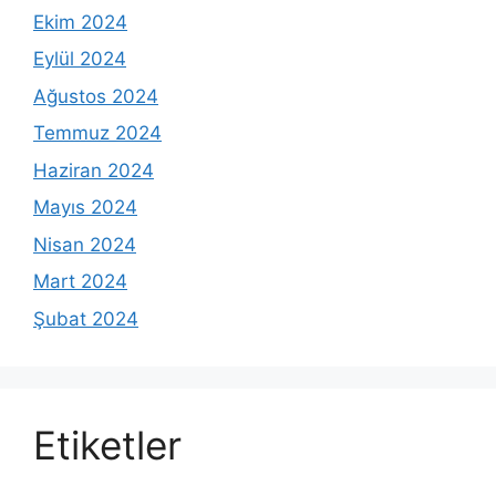
Ekim 2024
Eylül 2024
Ağustos 2024
Temmuz 2024
Haziran 2024
Mayıs 2024
Nisan 2024
Mart 2024
Şubat 2024
Etiketler