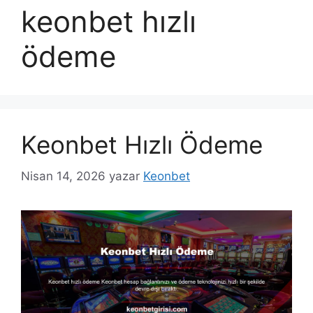
keonbet hızlı
ödeme
Keonbet Hızlı Ödeme
Nisan 14, 2026
yazar
Keonbet