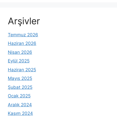
Arşivler
Temmuz 2026
Haziran 2026
Nisan 2026
Eylül 2025
Haziran 2025
Mayıs 2025
Şubat 2025
Ocak 2025
Aralık 2024
Kasım 2024