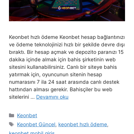
Keonbet hızlı ödeme Keonbet hesap bağlantınızı
ve ödeme teknolojinizi hızlı bir şekilde devre dışı
bıraktı. Bir hesap açmak ve depozito paranızı 15
dakika içinde almak için bahis şirketinin web
sitesini kullanabilirsiniz. Canlı bir siteye bahis
yatırmak için, oyuncunun sitenin hesap
numarasını 7 ila 24 saat arasında canlı destek
hattından alması gerekir. Bahisçiler bu web
sitelerini …
Devamını oku
Kategoriler
Keonbet
Etiketler
Keonbet Güncel
,
keonbet hızlı ödeme
,
keonbet mobil giriş