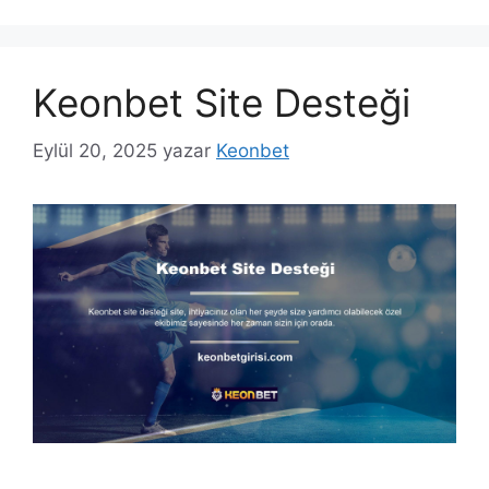
Keonbet Site Desteği
Eylül 20, 2025
yazar
Keonbet