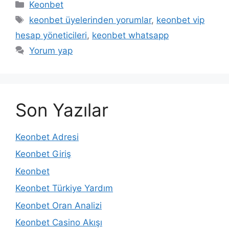
Kategoriler
Keonbet
Etiketler
keonbet üyelerinden yorumlar
,
keonbet vip
hesap yöneticileri
,
keonbet whatsapp
Yorum yap
Son Yazılar
Keonbet Adresi
Keonbet Giriş
Keonbet
Keonbet Türkiye Yardım
Keonbet Oran Analizi
Keonbet Casino Akışı