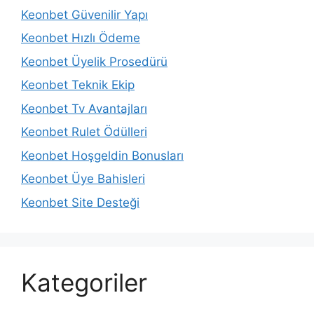
Keonbet Güvenilir Yapı
Keonbet Hızlı Ödeme
Keonbet Üyelik Prosedürü
Keonbet Teknik Ekip
Keonbet Tv Avantajları
Keonbet Rulet Ödülleri
Keonbet Hoşgeldin Bonusları
Keonbet Üye Bahisleri
Keonbet Site Desteği
Kategoriler