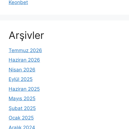
Keonbet
Arşivler
Temmuz 2026
Haziran 2026
Nisan 2026
Eylül 2025
Haziran 2025
Mayıs 2025
Şubat 2025
Ocak 2025
Aralık 2024