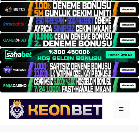
İçeriğe
atla
Menü