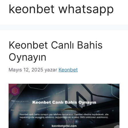
keonbet whatsapp
Keonbet Canlı Bahis
Oynayın
Mayıs 12, 2025
yazar
Keonbet