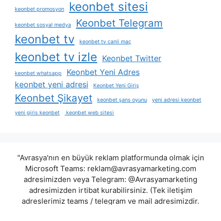
keonbet sitesi
keonbet promosyon
Keonbet Telegram
keonbet sosyal medya
keonbet tv
keonbet tv canli maç
keonbet tv izle
Keonbet Twitter
Keonbet Yeni Adres
keonbet whatsapp
keonbet yeni adresi
Keonbet Yeni Giriş
Keonbet Şikayet
keonbet şans oyunu
yeni adresi keonbet
yeni giris keonbet
keonbet web sitesi
"Avrasya'nın en büyük reklam platformunda olmak için
Microsoft Teams:
reklam@avrasyamarketing.com
adresimizden veya Telegram: @Avrasyamarketing
adresimizden irtibat kurabilirsiniz. (Tek iletişim
adreslerimiz teams / telegram ve mail adresimizdir.
Harici hiçbir iletişim adresimiz bulunmamaktadır.