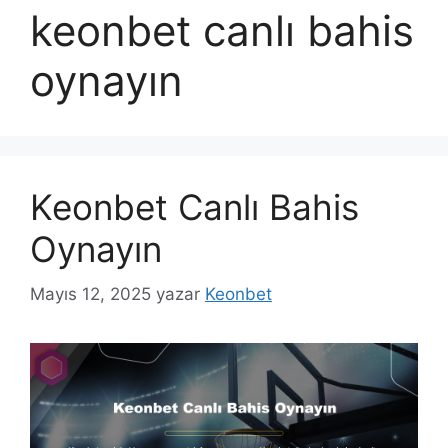
keonbet canlı bahis
oynayın
Keonbet Canlı Bahis
Oynayın
Mayıs 12, 2025
yazar
Keonbet