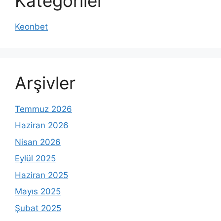
Kategoriler
Keonbet
Arşivler
Temmuz 2026
Haziran 2026
Nisan 2026
Eylül 2025
Haziran 2025
Mayıs 2025
Şubat 2025