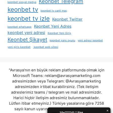
Keonbet Telegram
keonbet sosyal medya
keonbet tv
keonbet tv canli maç
keonbet tv izle
Keonbet Twitter
Keonbet Yeni Adres
keonbet whatsapp
keonbet yeni adresi
Keonbet Yeni Giriş
Keonbet Şikayet
keonbet şans oyunu
yeni adresi keonbet
yeni giris keonbet
keonbet web sitesi
"Avrasya'nın en büyük reklam platformunda olmak için
Microsoft Teams:
reklam@avrasyamarketing.com
adresimizden veya Telegram: @Avrasyamarketing
adresimizden irtibat kurabilirsiniz. (Tek iletişim
adreslerimiz teams / telegram ve mail adresimizdir.
Harici hiçbir iletişim adresimiz bulunmamaktadır.
Lütfen itibar etmeyiniz.) Türkiye yasalarına göre 7258
sayılı kanun uyarınca yasa dışı bahis oynamanın