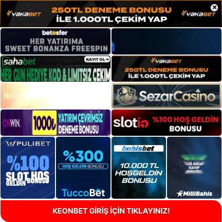
×
KEONBET GİRİŞ İÇİN TIKLAYINIZ!