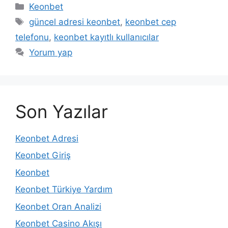
Kategoriler
Keonbet
Etiketler
güncel adresi keonbet
,
keonbet cep
telefonu
,
keonbet kayıtlı kullanıcılar
Yorum yap
Son Yazılar
Keonbet Adresi
Keonbet Giriş
Keonbet
Keonbet Türkiye Yardım
Keonbet Oran Analizi
Keonbet Casino Akışı