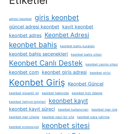
giris keonbet
adresi keonbet
güncel adresi keonbet
kayit keonbet
Keonbet Adresi
keonbet adres
keonbet bahis
keonbet bahis kuralları
keonbet bahis seçenekleri
keonbet bahis sitesi
Keonbet Canlı Destek
keonbet casino sitesi
keonbet com
keonbet giris adresi
keonbet girisi
Keonbet Giriş
Keonbet Güncel
keonbet güvenlir mi
keonbet hakkında
keonbet hızlı ödeme
keonbet kayıt
keonbet i̇letişim bilgileri
keonbet kayıt süreci
keonbet kullanıcıları
keonbet maç izle
keonbet maç izleme
keonbet nasil bir site
keonbet para yatirma
keonbet sitesi
keonbet promosyon