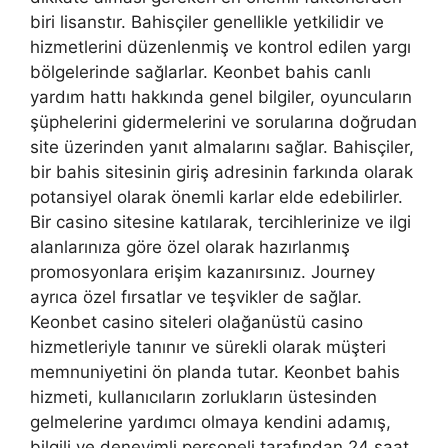
biri lisanstır. Bahisçiler genellikle yetkilidir ve
hizmetlerini düzenlenmiş ve kontrol edilen yargı
bölgelerinde sağlarlar. Keonbet bahis canlı
yardım hattı hakkında genel bilgiler, oyuncuların
şüphelerini gidermelerini ve sorularına doğrudan
site üzerinden yanıt almalarını sağlar. Bahisçiler,
bir bahis sitesinin giriş adresinin farkında olarak
potansiyel olarak önemli karlar elde edebilirler.
Bir casino sitesine katılarak, tercihlerinize ve ilgi
alanlarınıza göre özel olarak hazırlanmış
promosyonlara erişim kazanırsınız. Journey
ayrıca özel fırsatlar ve teşvikler de sağlar.
Keonbet casino siteleri olağanüstü casino
hizmetleriyle tanınır ve sürekli olarak müşteri
memnuniyetini ön planda tutar. Keonbet bahis
hizmeti, kullanıcıların zorlukların üstesinden
gelmelerine yardımcı olmaya kendini adamış,
bilgili ve deneyimli personeli tarafından 24 saat