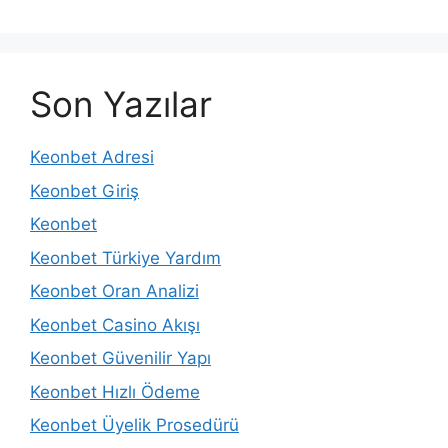
Son Yazılar
Keonbet Adresi
Keonbet Giriş
Keonbet
Keonbet Türkiye Yardım
Keonbet Oran Analizi
Keonbet Casino Akışı
Keonbet Güvenilir Yapı
Keonbet Hızlı Ödeme
Keonbet Üyelik Prosedürü