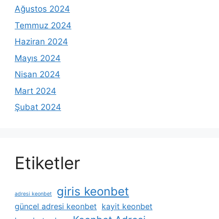
Ağustos 2024
Temmuz 2024
Haziran 2024
Mayıs 2024
Nisan 2024
Mart 2024
Şubat 2024
Etiketler
giris keonbet
adresi keonbet
güncel adresi keonbet
kayit keonbet