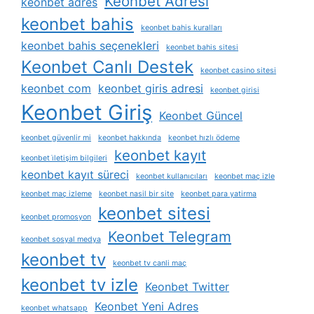
Keonbet Adresi
keonbet adres
keonbet bahis
keonbet bahis kuralları
keonbet bahis seçenekleri
keonbet bahis sitesi
Keonbet Canlı Destek
keonbet casino sitesi
keonbet com
keonbet giris adresi
keonbet girisi
Keonbet Giriş
Keonbet Güncel
keonbet güvenlir mi
keonbet hakkında
keonbet hızlı ödeme
keonbet kayıt
keonbet i̇letişim bilgileri
keonbet kayıt süreci
keonbet kullanıcıları
keonbet maç izle
keonbet maç izleme
keonbet nasil bir site
keonbet para yatirma
keonbet sitesi
keonbet promosyon
Keonbet Telegram
keonbet sosyal medya
keonbet tv
keonbet tv canli maç
keonbet tv izle
Keonbet Twitter
Keonbet Yeni Adres
keonbet whatsapp