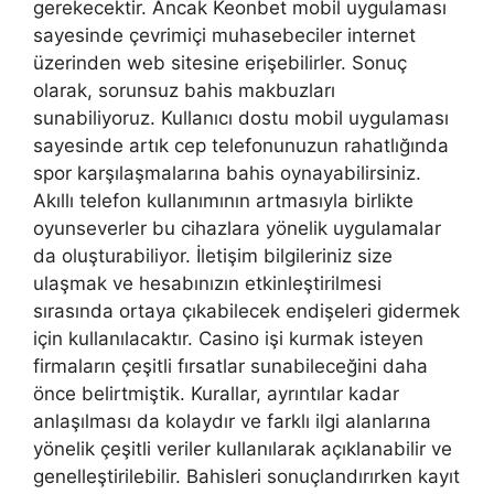
gerekecektir. Ancak Keonbet mobil uygulaması
sayesinde çevrimiçi muhasebeciler internet
üzerinden web sitesine erişebilirler. Sonuç
olarak, sorunsuz bahis makbuzları
sunabiliyoruz. Kullanıcı dostu mobil uygulaması
sayesinde artık cep telefonunuzun rahatlığında
spor karşılaşmalarına bahis oynayabilirsiniz.
Akıllı telefon kullanımının artmasıyla birlikte
oyunseverler bu cihazlara yönelik uygulamalar
da oluşturabiliyor. İletişim bilgileriniz size
ulaşmak ve hesabınızın etkinleştirilmesi
sırasında ortaya çıkabilecek endişeleri gidermek
için kullanılacaktır. Casino işi kurmak isteyen
firmaların çeşitli fırsatlar sunabileceğini daha
önce belirtmiştik. Kurallar, ayrıntılar kadar
anlaşılması da kolaydır ve farklı ilgi alanlarına
yönelik çeşitli veriler kullanılarak açıklanabilir ve
genelleştirilebilir. Bahisleri sonuçlandırırken kayıt