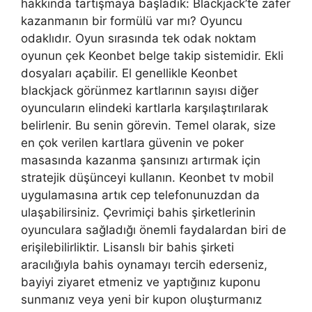
hakkında tartışmaya başladık: Blackjack’te zafer
kazanmanın bir formülü var mı? Oyuncu
odaklıdır. Oyun sırasında tek odak noktam
oyunun çek Keonbet belge takip sistemidir. Ekli
dosyaları açabilir. El genellikle Keonbet
blackjack görünmez kartlarının sayısı diğer
oyuncuların elindeki kartlarla karşılaştırılarak
belirlenir. Bu senin görevin. Temel olarak, size
en çok verilen kartlara güvenin ve poker
masasında kazanma şansınızı artırmak için
stratejik düşünceyi kullanın. Keonbet tv mobil
uygulamasına artık cep telefonunuzdan da
ulaşabilirsiniz. Çevrimiçi bahis şirketlerinin
oyunculara sağladığı önemli faydalardan biri de
erişilebilirliktir. Lisanslı bir bahis şirketi
aracılığıyla bahis oynamayı tercih ederseniz,
bayiyi ziyaret etmeniz ve yaptığınız kuponu
sunmanız veya yeni bir kupon oluşturmanız