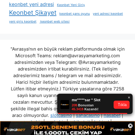
keonbet yeni adresi
Keonbet Yeni Giriş
Keonbet Şikayet
keonbet şans oyunu
yeni adresi keonbet
yeni giris keonbet
keonbet web sitesi
"Avrasya'nın en büyük reklam platformunda olmak için
Microsoft Teams:
reklam@avrasyamarketing.com
adresimizden veya Telegram: @Avrasyamarketing
adresimizden irtibat kurabilirsiniz. (Tek iletişim
adreslerimiz teams / telegram ve mail adresimizdir.
Harici hiçbir iletişim adresimiz bulunmamaktadır.
Lütfen itibar etmeyiniz.) Türkiye yasalarına göre 7258
sayılı kanun uyarınca yasa dışı bahis oynamanın
cezaları mevcuttur. Şu an bulunduğunuz site hiç bir
şekilde illegal bahis oyunları oynatmıyor ve oynamaya
aracı olmuyordur.
slotcasino
|
sahacasino
|
nasabet
|
sesbahis
|
sunbahis
|
orbibetgit
|
bahisal
|
×
medusabahis
"