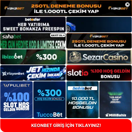
×
KEONBET GİRİŞ İÇİN TIKLAYINIZ!