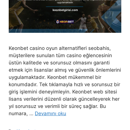
Keonbet casino oyun alternatifleri seobahis,
müşterilere sunulan tüm casino eğlencesinin
üstün kalitede ve sorunsuz olmasını garanti
etmek için lisanslar almış ve güvenlik önlemlerini
uygulamaktadır. Keonbet mükemmel bir
konumdadır. Tek tıklamayla hızlı ve sorunsuz bir
giriş işlemini deneyimleyin. Keonbet web sitesi
lisans verilerini düzenli olarak güncelleyerek her
yıl sorunsuz ve verimli bir süreç sağlar. Bu
numara, …
Devamını oku