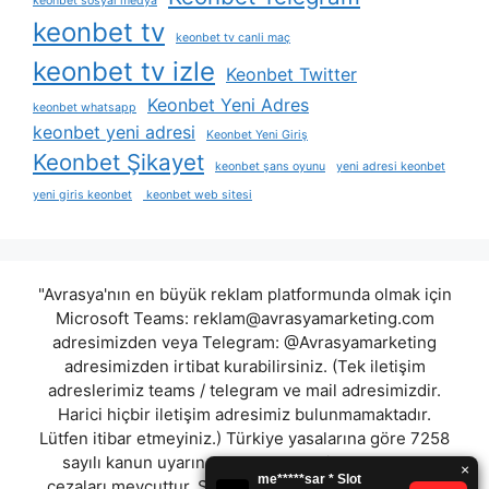
keonbet sosyal medya
keonbet tv
keonbet tv canli maç
keonbet tv izle
Keonbet Twitter
Keonbet Yeni Adres
keonbet whatsapp
keonbet yeni adresi
Keonbet Yeni Giriş
Keonbet Şikayet
keonbet şans oyunu
yeni adresi keonbet
yeni giris keonbet
keonbet web sitesi
"Avrasya'nın en büyük reklam platformunda olmak için
Microsoft Teams:
reklam@avrasyamarketing.com
adresimizden veya Telegram: @Avrasyamarketing
adresimizden irtibat kurabilirsiniz. (Tek iletişim
adreslerimiz teams / telegram ve mail adresimizdir.
Harici hiçbir iletişim adresimiz bulunmamaktadır.
Lütfen itibar etmeyiniz.) Türkiye yasalarına göre 7258
sayılı kanun uyarınca yasa dışı bahis oynamanın
cezaları mevcuttur. Şu an bulunduğunuz site hiç bir