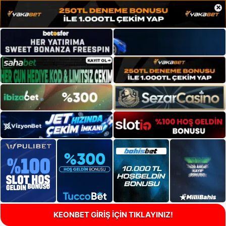
×
KEONBET GİRİŞ İÇİN TIKLAYINIZ!