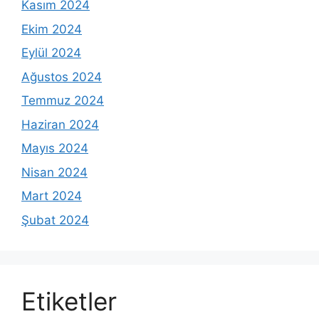
Kasım 2024
Ekim 2024
Eylül 2024
Ağustos 2024
Temmuz 2024
Haziran 2024
Mayıs 2024
Nisan 2024
Mart 2024
Şubat 2024
Etiketler