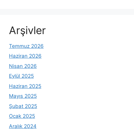
Arşivler
Temmuz 2026
Haziran 2026
Nisan 2026
Eylül 2025
Haziran 2025
Mayıs 2025
Şubat 2025
Ocak 2025
Aralık 2024