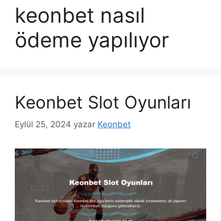
keonbet nasıl
ödeme yapılıyor
Keonbet Slot Oyunları
Eylül 25, 2024
yazar
Keonbet