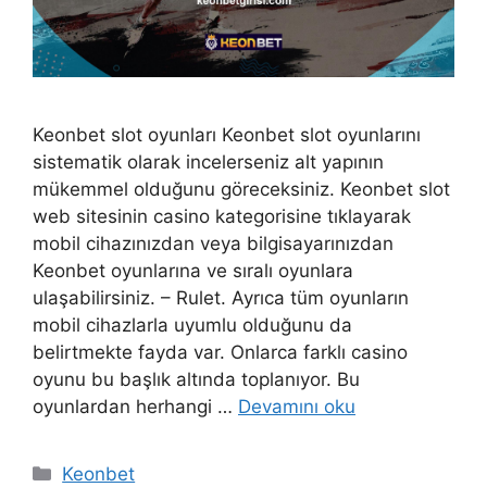
Keonbet slot oyunları Keonbet slot oyunlarını
sistematik olarak incelerseniz alt yapının
mükemmel olduğunu göreceksiniz. Keonbet slot
web sitesinin casino kategorisine tıklayarak
mobil cihazınızdan veya bilgisayarınızdan
Keonbet oyunlarına ve sıralı oyunlara
ulaşabilirsiniz. – Rulet. Ayrıca tüm oyunların
mobil cihazlarla uyumlu olduğunu da
belirtmekte fayda var. Onlarca farklı casino
oyunu bu başlık altında toplanıyor. Bu
oyunlardan herhangi …
Devamını oku
Kategoriler
Keonbet