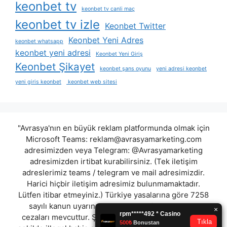
keonbet tv
keonbet tv canli maç
keonbet tv izle
Keonbet Twitter
Keonbet Yeni Adres
keonbet whatsapp
keonbet yeni adresi
Keonbet Yeni Giriş
Keonbet Şikayet
keonbet şans oyunu
yeni adresi keonbet
yeni giris keonbet
keonbet web sitesi
"Avrasya'nın en büyük reklam platformunda olmak için
Microsoft Teams:
reklam@avrasyamarketing.com
adresimizden veya Telegram: @Avrasyamarketing
adresimizden irtibat kurabilirsiniz. (Tek iletişim
adreslerimiz teams / telegram ve mail adresimizdir.
Harici hiçbir iletişim adresimiz bulunmamaktadır.
Lütfen itibar etmeyiniz.) Türkiye yasalarına göre 7258
sayılı kanun uyarınca yasa dışı bahis oynamanın
cezaları mevcuttur. Şu an bulunduğunuz site hiç bir