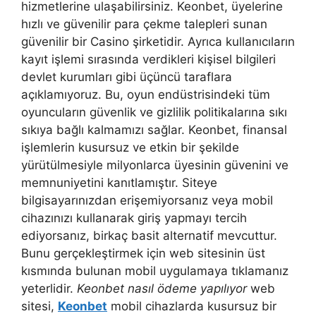
hizmetlerine ulaşabilirsiniz. Keonbet, üyelerine
hızlı ve güvenilir para çekme talepleri sunan
güvenilir bir Casino şirketidir. Ayrıca kullanıcıların
kayıt işlemi sırasında verdikleri kişisel bilgileri
devlet kurumları gibi üçüncü taraflara
açıklamıyoruz. Bu, oyun endüstrisindeki tüm
oyuncuların güvenlik ve gizlilik politikalarına sıkı
sıkıya bağlı kalmamızı sağlar. Keonbet, finansal
işlemlerin kusursuz ve etkin bir şekilde
yürütülmesiyle milyonlarca üyesinin güvenini ve
memnuniyetini kanıtlamıştır. Siteye
bilgisayarınızdan erişemiyorsanız veya mobil
cihazınızı kullanarak giriş yapmayı tercih
ediyorsanız, birkaç basit alternatif mevcuttur.
Bunu gerçekleştirmek için web sitesinin üst
kısmında bulunan mobil uygulamaya tıklamanız
yeterlidir.
Keonbet nasıl ödeme yapılıyor
web
sitesi,
Keonbet
mobil cihazlarda kusursuz bir