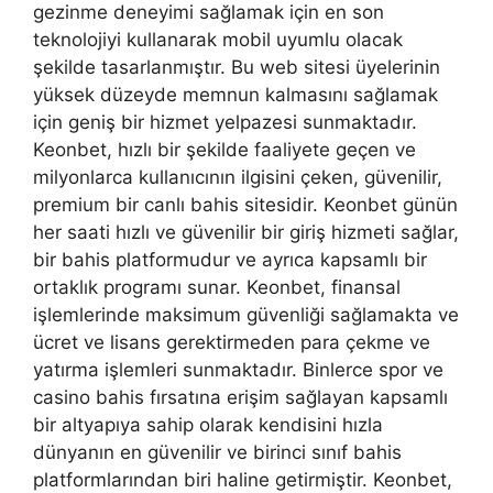
gezinme deneyimi sağlamak için en son
teknolojiyi kullanarak mobil uyumlu olacak
şekilde tasarlanmıştır. Bu web sitesi üyelerinin
yüksek düzeyde memnun kalmasını sağlamak
için geniş bir hizmet yelpazesi sunmaktadır.
Keonbet, hızlı bir şekilde faaliyete geçen ve
milyonlarca kullanıcının ilgisini çeken, güvenilir,
premium bir canlı bahis sitesidir. Keonbet günün
her saati hızlı ve güvenilir bir giriş hizmeti sağlar,
bir bahis platformudur ve ayrıca kapsamlı bir
ortaklık programı sunar. Keonbet, finansal
işlemlerinde maksimum güvenliği sağlamakta ve
ücret ve lisans gerektirmeden para çekme ve
yatırma işlemleri sunmaktadır. Binlerce spor ve
casino bahis fırsatına erişim sağlayan kapsamlı
bir altyapıya sahip olarak kendisini hızla
dünyanın en güvenilir ve birinci sınıf bahis
platformlarından biri haline getirmiştir. Keonbet,