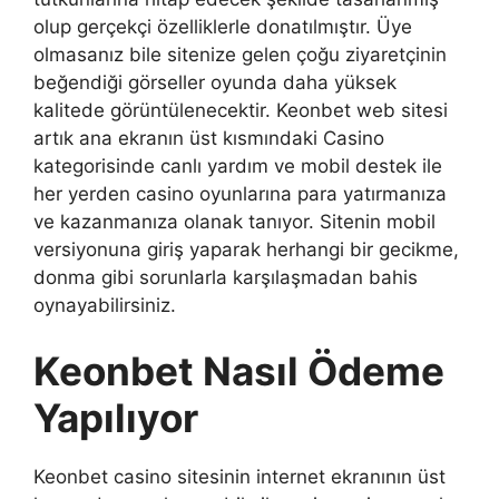
olup gerçekçi özelliklerle donatılmıştır. Üye
olmasanız bile sitenize gelen çoğu ziyaretçinin
beğendiği görseller oyunda daha yüksek
kalitede görüntülenecektir. Keonbet web sitesi
artık ana ekranın üst kısmındaki Casino
kategorisinde canlı yardım ve mobil destek ile
her yerden casino oyunlarına para yatırmanıza
ve kazanmanıza olanak tanıyor. Sitenin mobil
versiyonuna giriş yaparak herhangi bir gecikme,
donma gibi sorunlarla karşılaşmadan bahis
oynayabilirsiniz.
Keonbet Nasıl Ödeme
Yapılıyor
Keonbet casino sitesinin internet ekranının üst