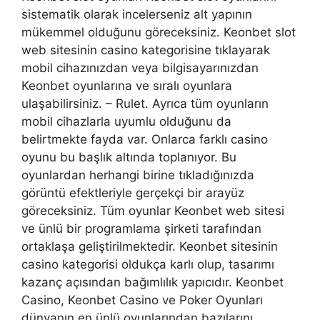
sistematik olarak incelerseniz alt yapının
mükemmel olduğunu göreceksiniz. Keonbet slot
web sitesinin casino kategorisine tıklayarak
mobil cihazınızdan veya bilgisayarınızdan
Keonbet oyunlarına ve sıralı oyunlara
ulaşabilirsiniz. – Rulet. Ayrıca tüm oyunların
mobil cihazlarla uyumlu olduğunu da
belirtmekte fayda var. Onlarca farklı casino
oyunu bu başlık altında toplanıyor. Bu
oyunlardan herhangi birine tıkladığınızda
görüntü efektleriyle gerçekçi bir arayüz
göreceksiniz. Tüm oyunlar Keonbet web sitesi
ve ünlü bir programlama şirketi tarafından
ortaklaşa geliştirilmektedir. Keonbet sitesinin
casino kategorisi oldukça karlı olup, tasarımı
kazanç açısından bağımlılık yapıcıdır. Keonbet
Casino, Keonbet Casino ve Poker Oyunları
dünyanın en ünlü oyunlarından bazılarını