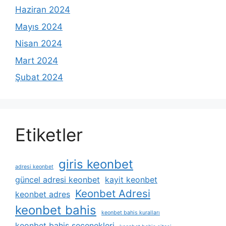
Haziran 2024
Mayıs 2024
Nisan 2024
Mart 2024
Şubat 2024
Etiketler
giris keonbet
adresi keonbet
güncel adresi keonbet
kayit keonbet
Keonbet Adresi
keonbet adres
keonbet bahis
keonbet bahis kuralları
keonbet bahis seçenekleri