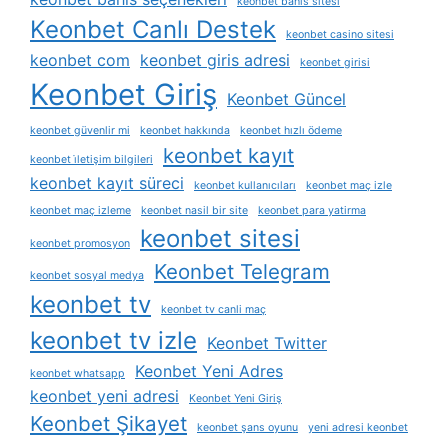
keonbet bahis sitesi
Keonbet Canlı Destek
keonbet casino sitesi
keonbet com
keonbet giris adresi
keonbet girisi
Keonbet Giriş
Keonbet Güncel
keonbet güvenlir mi
keonbet hakkında
keonbet hızlı ödeme
keonbet kayıt
keonbet i̇letişim bilgileri
keonbet kayıt süreci
keonbet kullanıcıları
keonbet maç izle
keonbet maç izleme
keonbet nasil bir site
keonbet para yatirma
keonbet sitesi
keonbet promosyon
Keonbet Telegram
keonbet sosyal medya
keonbet tv
keonbet tv canli maç
keonbet tv izle
Keonbet Twitter
Keonbet Yeni Adres
keonbet whatsapp
keonbet yeni adresi
Keonbet Yeni Giriş
Keonbet Şikayet
keonbet şans oyunu
yeni adresi keonbet