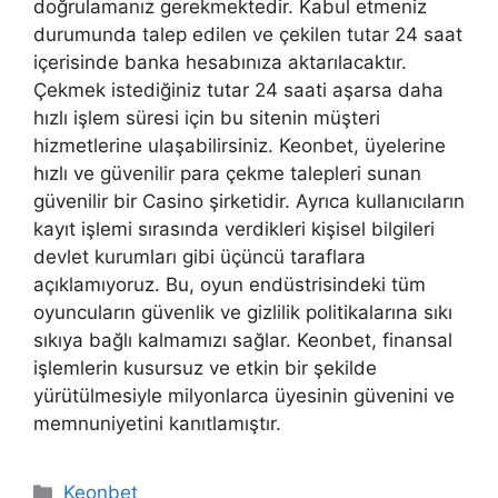
doğrulamanız gerekmektedir. Kabul etmeniz
durumunda talep edilen ve çekilen tutar 24 saat
içerisinde banka hesabınıza aktarılacaktır.
Çekmek istediğiniz tutar 24 saati aşarsa daha
hızlı işlem süresi için bu sitenin müşteri
hizmetlerine ulaşabilirsiniz. Keonbet, üyelerine
hızlı ve güvenilir para çekme talepleri sunan
güvenilir bir Casino şirketidir. Ayrıca kullanıcıların
kayıt işlemi sırasında verdikleri kişisel bilgileri
devlet kurumları gibi üçüncü taraflara
açıklamıyoruz. Bu, oyun endüstrisindeki tüm
oyuncuların güvenlik ve gizlilik politikalarına sıkı
sıkıya bağlı kalmamızı sağlar. Keonbet, finansal
işlemlerin kusursuz ve etkin bir şekilde
yürütülmesiyle milyonlarca üyesinin güvenini ve
memnuniyetini kanıtlamıştır.
Kategoriler
Keonbet