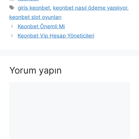
Etiketler
giris keonbet
,
keonbet nasıl ödeme yapılıyor
,
keonbet slot oyunları
Keonbet Önemli Mi
Keonbet Vip Hesap Yöneticileri
Yorum yapın
Yorum