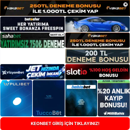
×
KEONBET GİRİŞ İÇİN TIKLAYINIZ!