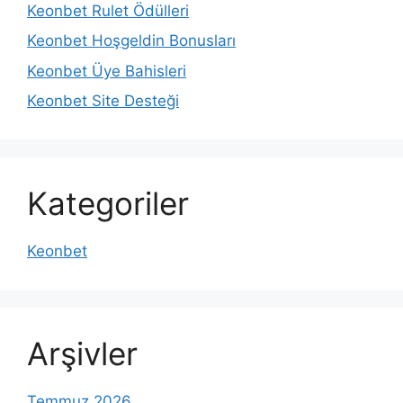
Keonbet Rulet Ödülleri
Keonbet Hoşgeldin Bonusları
Keonbet Üye Bahisleri
Keonbet Site Desteği
Kategoriler
Keonbet
Arşivler
Temmuz 2026