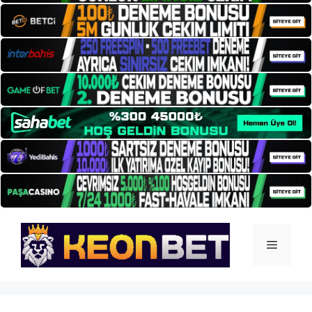
İçeriğe
atla
Menü