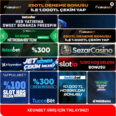
×
KEONBET GİRİŞ İÇİN TIKLAYINIZ!