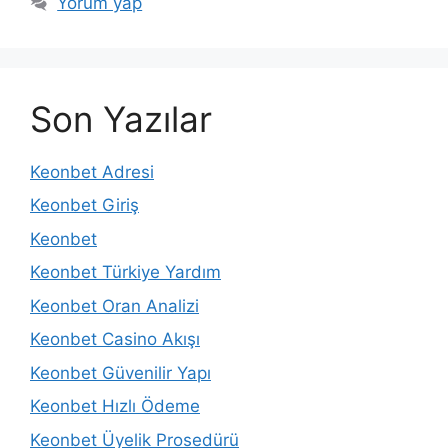
Yorum yap
Son Yazılar
Keonbet Adresi
Keonbet Giriş
Keonbet
Keonbet Türkiye Yardım
Keonbet Oran Analizi
Keonbet Casino Akışı
Keonbet Güvenilir Yapı
Keonbet Hızlı Ödeme
Keonbet Üyelik Prosedürü