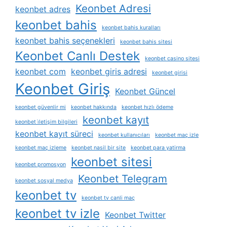
Keonbet Adresi
keonbet adres
keonbet bahis
keonbet bahis kuralları
keonbet bahis seçenekleri
keonbet bahis sitesi
Keonbet Canlı Destek
keonbet casino sitesi
keonbet com
keonbet giris adresi
keonbet girisi
Keonbet Giriş
Keonbet Güncel
keonbet güvenlir mi
keonbet hakkında
keonbet hızlı ödeme
keonbet kayıt
keonbet i̇letişim bilgileri
keonbet kayıt süreci
keonbet kullanıcıları
keonbet maç izle
keonbet maç izleme
keonbet nasil bir site
keonbet para yatirma
keonbet sitesi
keonbet promosyon
Keonbet Telegram
keonbet sosyal medya
keonbet tv
keonbet tv canli maç
keonbet tv izle
Keonbet Twitter