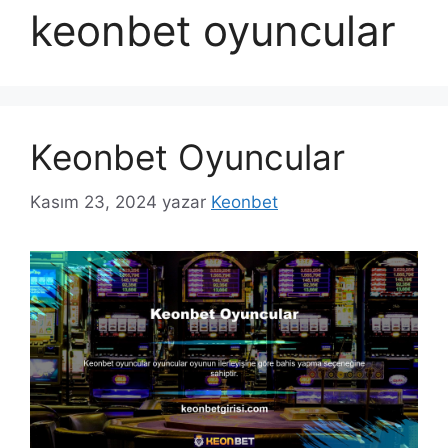
keonbet oyuncular
Keonbet Oyuncular
Kasım 23, 2024
yazar
Keonbet