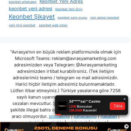
Keonbet Yeni Adres
keonbet whatsapp
keonbet yeni adresi
Keonbet Yeni Giriş
Keonbet Şikayet
keonbet şans oyunu
yeni adresi keonbet
yeni giris keonbet
keonbet web sitesi
"Avrasya'nın en büyük reklam platformunda olmak için
Microsoft Teams:
reklam@avrasyamarketing.com
adresimizden veya Telegram: @Avrasyamarketing
adresimizden irtibat kurabilirsiniz. (Tek iletişim
adreslerimiz teams / telegram ve mail adresimizdir.
Harici hiçbir iletişim adresimiz bulunmamaktadır.
Lütfen itibar etmeyiniz.) Türkiye yasalarına göre 7258
sayılı kanun uyarınca yasa dışı bahis oynamanın
cezaları mevcuttur. Şu an bulunduğunuz site hiç bir
şekilde illegal bahis oyunları oynatmıyor ve oynamaya
aracı olmuyordur.
slotcasino
|
sahacasino
|
nasabet
|
sesbahis
|
sunbahis
|
orbibetgit
|
bahisal
|
×
medusabahis
"