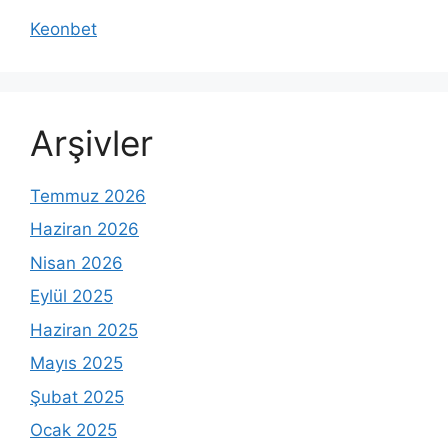
Keonbet
Arşivler
Temmuz 2026
Haziran 2026
Nisan 2026
Eylül 2025
Haziran 2025
Mayıs 2025
Şubat 2025
Ocak 2025