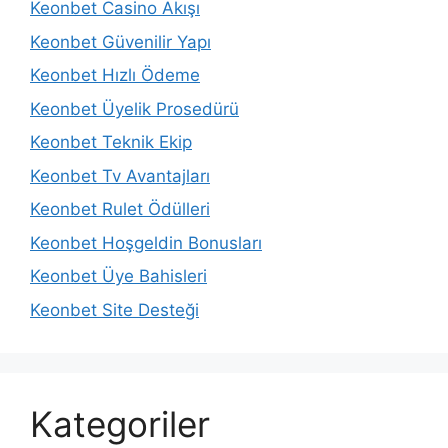
Keonbet Casino Akışı
Keonbet Güvenilir Yapı
Keonbet Hızlı Ödeme
Keonbet Üyelik Prosedürü
Keonbet Teknik Ekip
Keonbet Tv Avantajları
Keonbet Rulet Ödülleri
Keonbet Hoşgeldin Bonusları
Keonbet Üye Bahisleri
Keonbet Site Desteği
Kategoriler