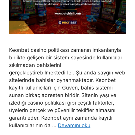
Keonbet casino politikası zamanın imkanlarıyla
birlikte gelişen bir sistem sayesinde kullanıcılar
sıkılmadan bahislerini
gerçekleştirebilmektedirler. Şu anda saygın web
sitelerinde bahisler oynanmaktadır. Keonbet
kayıtlı kullanıcıları için Güven, bahis sistemi
sunan birkaç adresten biridir. Sitenin yaşı ve
izlediği casino politikası gibi çeşitli faktörler,
üyelerin gerçek ve güvenilir teklifler almasını
garanti eder. Keonbet aynı zamanda kayıtlı
kullanıcılarının da …
Devamını oku