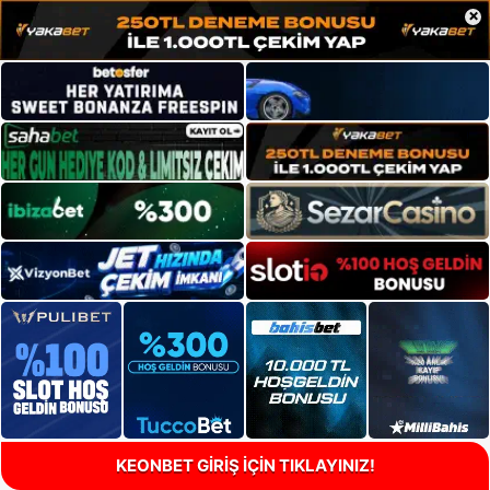
×
KEONBET GİRİŞ İÇİN TIKLAYINIZ!