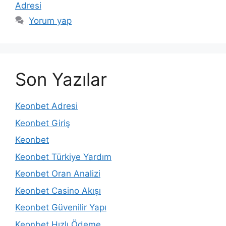
Adresi
Yorum yap
Son Yazılar
Keonbet Adresi
Keonbet Giriş
Keonbet
Keonbet Türkiye Yardım
Keonbet Oran Analizi
Keonbet Casino Akışı
Keonbet Güvenilir Yapı
Keonbet Hızlı Ödeme