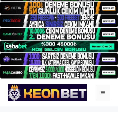
İçeriğe
atla
Menü