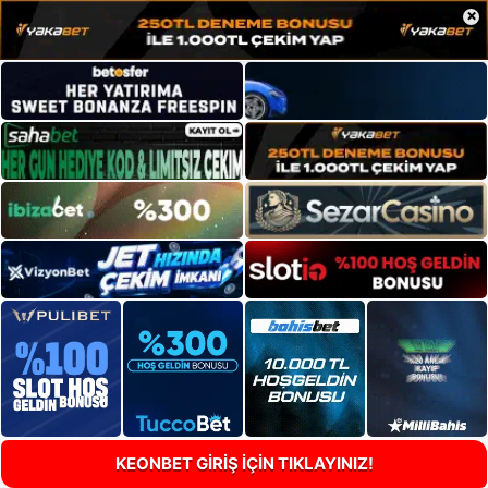
×
KEONBET GİRİŞ İÇİN TIKLAYINIZ!