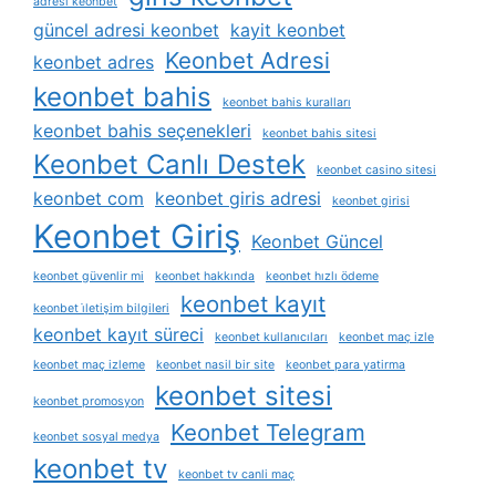
adresi keonbet
güncel adresi keonbet
kayit keonbet
Keonbet Adresi
keonbet adres
keonbet bahis
keonbet bahis kuralları
keonbet bahis seçenekleri
keonbet bahis sitesi
Keonbet Canlı Destek
keonbet casino sitesi
keonbet com
keonbet giris adresi
keonbet girisi
Keonbet Giriş
Keonbet Güncel
keonbet güvenlir mi
keonbet hakkında
keonbet hızlı ödeme
keonbet kayıt
keonbet i̇letişim bilgileri
keonbet kayıt süreci
keonbet kullanıcıları
keonbet maç izle
keonbet maç izleme
keonbet nasil bir site
keonbet para yatirma
keonbet sitesi
keonbet promosyon
Keonbet Telegram
keonbet sosyal medya
keonbet tv
keonbet tv canli maç