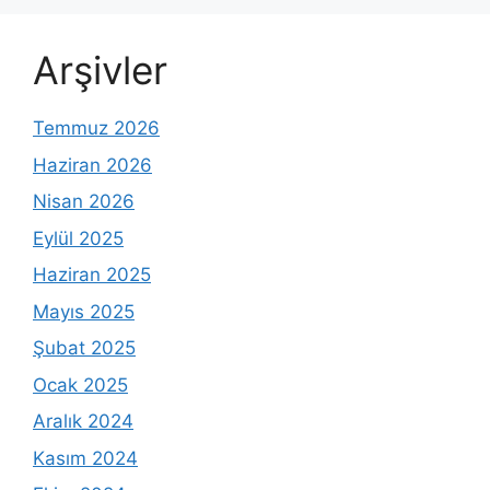
Arşivler
Temmuz 2026
Haziran 2026
Nisan 2026
Eylül 2025
Haziran 2025
Mayıs 2025
Şubat 2025
Ocak 2025
Aralık 2024
Kasım 2024