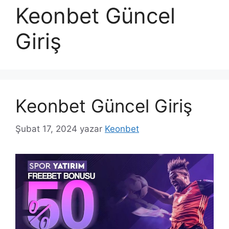
Keonbet Güncel
Giriş
Keonbet Güncel Giriş
Şubat 17, 2024
yazar
Keonbet