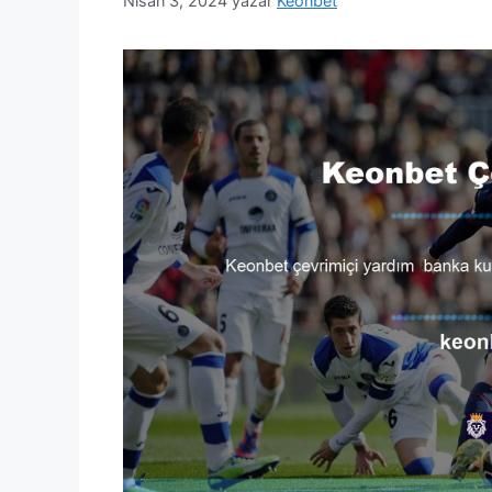
Nisan 3, 2024
yazar
Keonbet