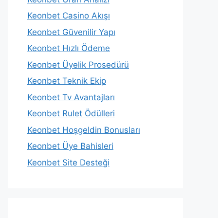
Keonbet Casino Akışı
Keonbet Güvenilir Yapı
Keonbet Hızlı Ödeme
Keonbet Üyelik Prosedürü
Keonbet Teknik Ekip
Keonbet Tv Avantajları
Keonbet Rulet Ödülleri
Keonbet Hoşgeldin Bonusları
Keonbet Üye Bahisleri
Keonbet Site Desteği