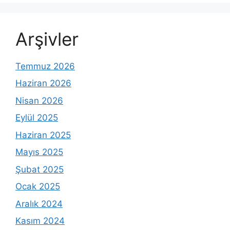
Arşivler
Temmuz 2026
Haziran 2026
Nisan 2026
Eylül 2025
Haziran 2025
Mayıs 2025
Şubat 2025
Ocak 2025
Aralık 2024
Kasım 2024