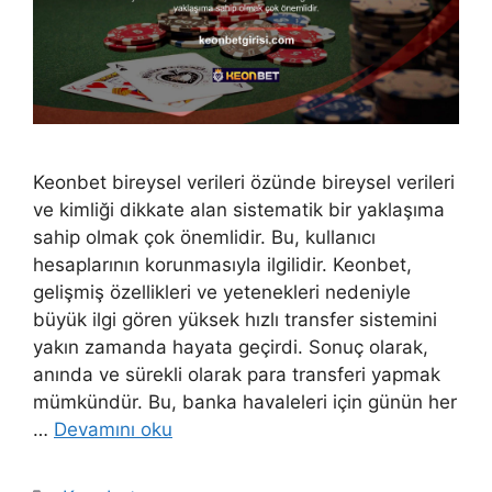
Keonbet bireysel verileri özünde bireysel verileri
ve kimliği dikkate alan sistematik bir yaklaşıma
sahip olmak çok önemlidir. Bu, kullanıcı
hesaplarının korunmasıyla ilgilidir. Keonbet,
gelişmiş özellikleri ve yetenekleri nedeniyle
büyük ilgi gören yüksek hızlı transfer sistemini
yakın zamanda hayata geçirdi. Sonuç olarak,
anında ve sürekli olarak para transferi yapmak
mümkündür. Bu, banka havaleleri için günün her
…
Devamını oku