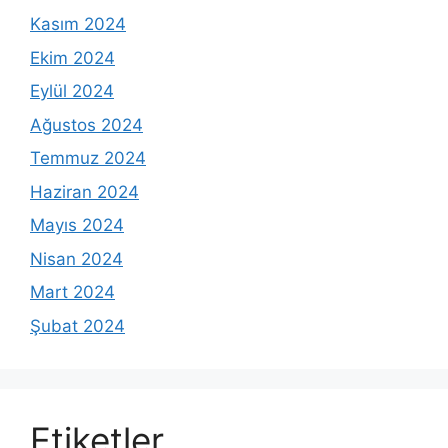
Kasım 2024
Ekim 2024
Eylül 2024
Ağustos 2024
Temmuz 2024
Haziran 2024
Mayıs 2024
Nisan 2024
Mart 2024
Şubat 2024
Etiketler