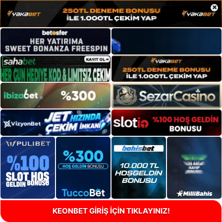
×
KEONBET GİRİŞ İÇİN TIKLAYINIZ!