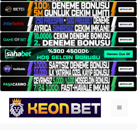
İçeriğe
atla
Menü