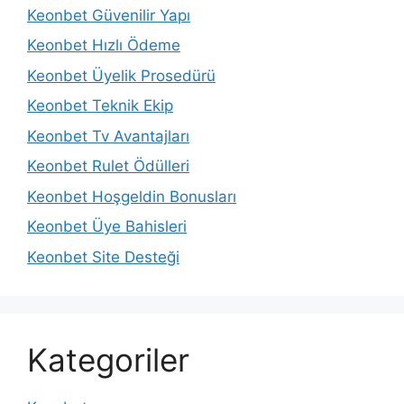
Keonbet Güvenilir Yapı
Keonbet Hızlı Ödeme
Keonbet Üyelik Prosedürü
Keonbet Teknik Ekip
Keonbet Tv Avantajları
Keonbet Rulet Ödülleri
Keonbet Hoşgeldin Bonusları
Keonbet Üye Bahisleri
Keonbet Site Desteği
Kategoriler