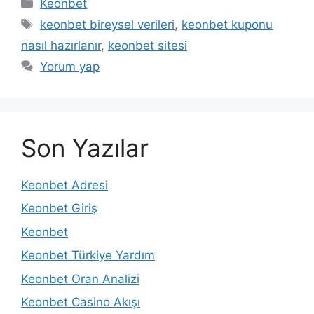
Kategoriler
Keonbet
Etiketler
keonbet bireysel verileri
,
keonbet kuponu
nasıl hazırlanır
,
keonbet sitesi
Yorum yap
Son Yazılar
Keonbet Adresi
Keonbet Giriş
Keonbet
Keonbet Türkiye Yardım
Keonbet Oran Analizi
Keonbet Casino Akışı