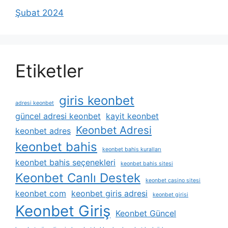
Şubat 2024
Etiketler
giris keonbet
adresi keonbet
güncel adresi keonbet
kayit keonbet
Keonbet Adresi
keonbet adres
keonbet bahis
keonbet bahis kuralları
keonbet bahis seçenekleri
keonbet bahis sitesi
Keonbet Canlı Destek
keonbet casino sitesi
keonbet com
keonbet giris adresi
keonbet girisi
Keonbet Giriş
Keonbet Güncel