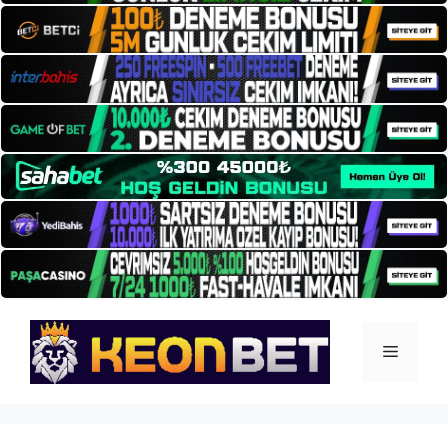
İçeriğe
atla
Menü