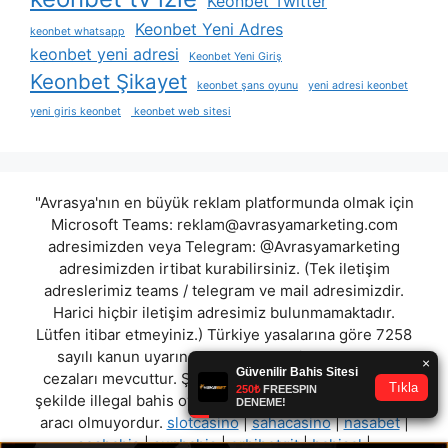
Keonbet Twitter
Keonbet Yeni Adres
keonbet whatsapp
keonbet yeni adresi
Keonbet Yeni Giriş
Keonbet Şikayet
keonbet şans oyunu
yeni adresi keonbet
yeni giris keonbet
keonbet web sitesi
"Avrasya'nın en büyük reklam platformunda olmak için
Microsoft Teams:
reklam@avrasyamarketing.com
adresimizden veya Telegram: @Avrasyamarketing
adresimizden irtibat kurabilirsiniz. (Tek iletişim
adreslerimiz teams / telegram ve mail adresimizdir.
Harici hiçbir iletişim adresimiz bulunmamaktadır.
Lütfen itibar etmeyiniz.) Türkiye yasalarına göre 7258
sayılı kanun uyarınca yasa dışı bahis oynamanın
cezaları mevcuttur. Şu an bulunduğunuz site hiç bir
şekilde illegal bahis oyunları oynatmıyor ve oynamaya
aracı olmuyordur.
slotcasino
|
sahacasino
|
nasabet
|
sesbahis
|
sunbahis
|
orbibetgit
|
bahisal
|