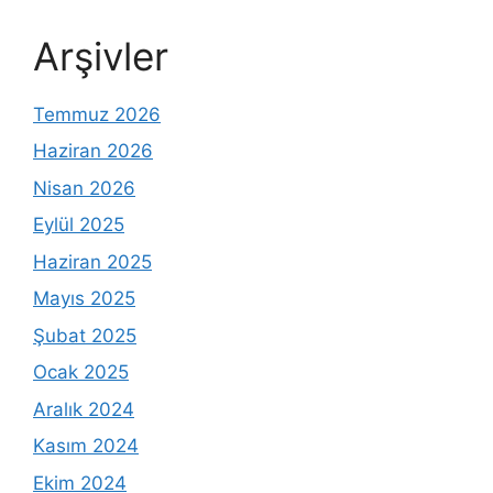
Arşivler
Temmuz 2026
Haziran 2026
Nisan 2026
Eylül 2025
Haziran 2025
Mayıs 2025
Şubat 2025
Ocak 2025
Aralık 2024
Kasım 2024
Ekim 2024