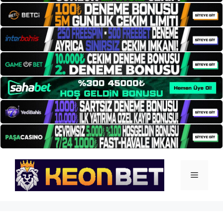
İçeriğe
atla
Menü