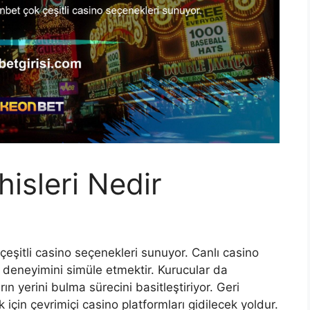
isleri Nedir
eşitli casino seçenekleri sunuyor. Canlı casino
deneyimini simüle etmektir. Kurucular da
n yerini bulma sürecini basitleştiriyor. Geri
 için çevrimiçi casino platformları gidilecek yoldur.