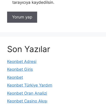
tarayıcıya kaydedilsin.
Son Yazılar
Keonbet Adresi
Keonbet Giriş
Keonbet
Keonbet Türkiye Yardım
Keonbet Oran Analizi
Keonbet Casino Akışı