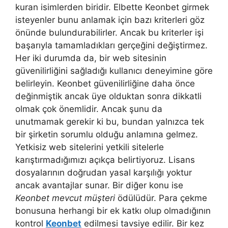
kuran isimlerden biridir. Elbette Keonbet girmek
isteyenler bunu anlamak için bazı kriterleri göz
önünde bulundurabilirler. Ancak bu kriterler işi
başarıyla tamamladıkları gerçeğini değiştirmez.
Her iki durumda da, bir web sitesinin
güvenilirliğini sağladığı kullanıcı deneyimine göre
belirleyin. Keonbet güvenilirliğine daha önce
değinmiştik ancak üye olduktan sonra dikkatli
olmak çok önemlidir. Ancak şunu da
unutmamak gerekir ki bu, bundan yalnızca tek
bir şirketin sorumlu olduğu anlamına gelmez.
Yetkisiz web sitelerini yetkili sitelerle
karıştırmadığımızı açıkça belirtiyoruz. Lisans
dosyalarının doğrudan yasal karşılığı yoktur
ancak avantajlar sunar. Bir diğer konu ise
Keonbet mevcut müşteri
ödülüdür. Para çekme
bonusuna herhangi bir ek katkı olup olmadığının
kontrol
Keonbet
edilmesi tavsiye edilir. Bir kez