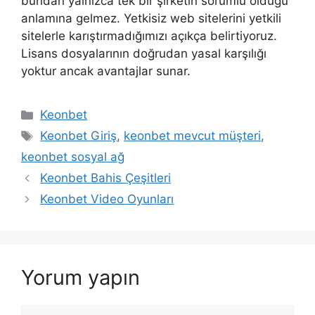
bundan yalnızca tek bir şirketin sorumlu olduğu
anlamına gelmez. Yetkisiz web sitelerini yetkili
sitelerle karıştırmadığımızı açıkça belirtiyoruz.
Lisans dosyalarının doğrudan yasal karşılığı
yoktur ancak avantajlar sunar.
Kategoriler
Keonbet
Etiketler
Keonbet Giriş
,
keonbet mevcut müşteri
,
keonbet sosyal ağ
Keonbet Bahis Çeşitleri
Keonbet Video Oyunları
Yorum yapın
Yorum