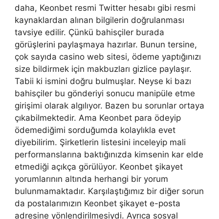
daha, Keonbet resmi Twitter hesabı gibi resmi
kaynaklardan alınan bilgilerin doğrulanması
tavsiye edilir. Çünkü bahisçiler burada
görüşlerini paylaşmaya hazırlar. Bunun tersine,
çok sayıda casino web sitesi, ödeme yaptığınızı
size bildirmek için makbuzları gizlice paylaşır.
Tabii ki ismini doğru bulmuşlar. Neyse ki bazı
bahisçiler bu gönderiyi sonucu manipüle etme
girişimi olarak algılıyor. Bazen bu sorunlar ortaya
çıkabilmektedir. Ama Keonbet para ödeyip
ödemediğimi sorduğumda kolaylıkla evet
diyebilirim. Şirketlerin listesini inceleyip mali
performanslarına baktığınızda kimsenin kar elde
etmediği açıkça görülüyor. Keonbet şikayet
yorumlarının altında herhangi bir yorum
bulunmamaktadır. Karşılaştığımız bir diğer sorun
da postalarımızın Keonbet şikayet e-posta
adresine yönlendirilmesiydi. Ayrıca sosyal