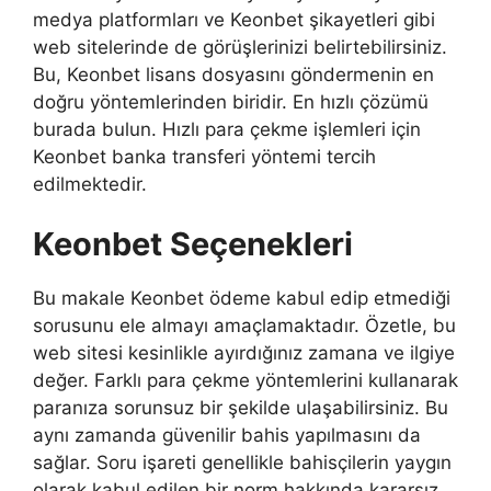
medya platformları ve Keonbet şikayetleri gibi
web sitelerinde de görüşlerinizi belirtebilirsiniz.
Bu, Keonbet lisans dosyasını göndermenin en
doğru yöntemlerinden biridir. En hızlı çözümü
burada bulun. Hızlı para çekme işlemleri için
Keonbet banka transferi yöntemi tercih
edilmektedir.
Keonbet Seçenekleri
Bu makale Keonbet ödeme kabul edip etmediği
sorusunu ele almayı amaçlamaktadır. Özetle, bu
web sitesi kesinlikle ayırdığınız zamana ve ilgiye
değer. Farklı para çekme yöntemlerini kullanarak
paranıza sorunsuz bir şekilde ulaşabilirsiniz. Bu
aynı zamanda güvenilir bahis yapılmasını da
sağlar. Soru işareti genellikle bahisçilerin yaygın
olarak kabul edilen bir norm hakkında kararsız