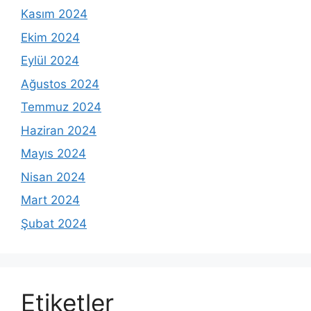
Kasım 2024
Ekim 2024
Eylül 2024
Ağustos 2024
Temmuz 2024
Haziran 2024
Mayıs 2024
Nisan 2024
Mart 2024
Şubat 2024
Etiketler