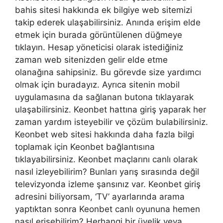
bahis sitesi hakkında ek bilgiye web sitemizi
takip ederek ulaşabilirsiniz. Anında erişim elde
etmek için burada görüntülenen düğmeye
tıklayın. Hesap yöneticisi olarak istediğiniz
zaman web sitenizden gelir elde etme
olanağına sahipsiniz. Bu görevde size yardımcı
olmak için buradayız. Ayrıca sitenin mobil
uygulamasına da sağlanan butona tıklayarak
ulaşabilirsiniz. Keonbet hattına giriş yaparak her
zaman yardım isteyebilir ve çözüm bulabilirsiniz.
Keonbet web sitesi hakkında daha fazla bilgi
toplamak için Keonbet bağlantısına
tıklayabilirsiniz. Keonbet maçlarını canlı olarak
nasıl izleyebilirim? Bunları yarış sırasında değil
televizyonda izleme şansınız var. Keonbet giriş
adresini biliyorsam, ‘TV’ ayarlarında arama
yaptıktan sonra Keonbet canlı oyununa hemen
nasıl erişebilirim? Herhangi bir üyelik veya