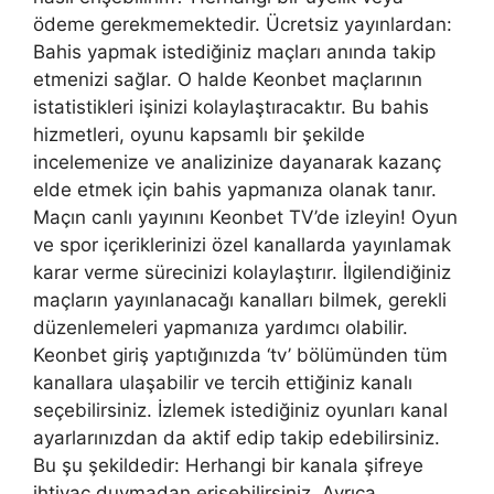
ödeme gerekmemektedir. Ücretsiz yayınlardan:
Bahis yapmak istediğiniz maçları anında takip
etmenizi sağlar. O halde Keonbet maçlarının
istatistikleri işinizi kolaylaştıracaktır. Bu bahis
hizmetleri, oyunu kapsamlı bir şekilde
incelemenize ve analizinize dayanarak kazanç
elde etmek için bahis yapmanıza olanak tanır.
Maçın canlı yayınını Keonbet TV’de izleyin! Oyun
ve spor içeriklerinizi özel kanallarda yayınlamak
karar verme sürecinizi kolaylaştırır. İlgilendiğiniz
maçların yayınlanacağı kanalları bilmek, gerekli
düzenlemeleri yapmanıza yardımcı olabilir.
Keonbet giriş yaptığınızda ‘tv’ bölümünden tüm
kanallara ulaşabilir ve tercih ettiğiniz kanalı
seçebilirsiniz. İzlemek istediğiniz oyunları kanal
ayarlarınızdan da aktif edip takip edebilirsiniz.
Bu şu şekildedir: Herhangi bir kanala şifreye
ihtiyaç duymadan erişebilirsiniz. Ayrıca