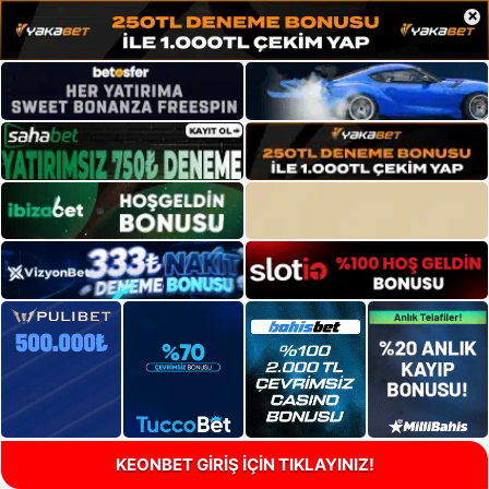
×
KEONBET GİRİŞ İÇİN TIKLAYINIZ!