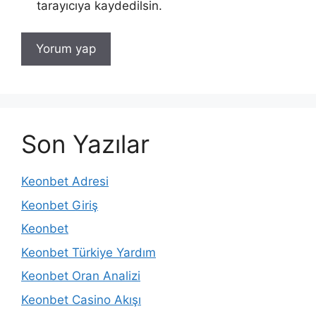
tarayıcıya kaydedilsin.
Son Yazılar
Keonbet Adresi
Keonbet Giriş
Keonbet
Keonbet Türkiye Yardım
Keonbet Oran Analizi
Keonbet Casino Akışı