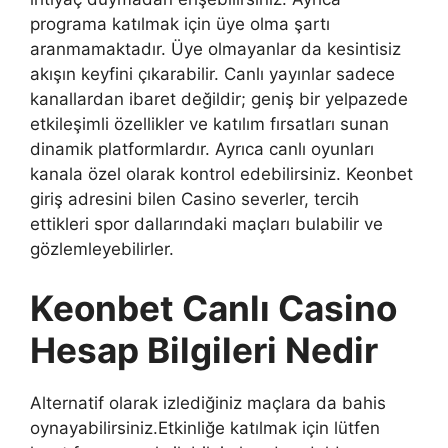
programa katılmak için üye olma şartı
aranmamaktadır. Üye olmayanlar da kesintisiz
akışın keyfini çıkarabilir. Canlı yayınlar sadece
kanallardan ibaret değildir; geniş bir yelpazede
etkileşimli özellikler ve katılım fırsatları sunan
dinamik platformlardır. Ayrıca canlı oyunları
kanala özel olarak kontrol edebilirsiniz. Keonbet
giriş adresini bilen Casino severler, tercih
ettikleri spor dallarındaki maçları bulabilir ve
gözlemleyebilirler.
Keonbet Canlı Casino
Hesap Bilgileri Nedir
Alternatif olarak izlediğiniz maçlara da bahis
oynayabilirsiniz.Etkinliğe katılmak için lütfen