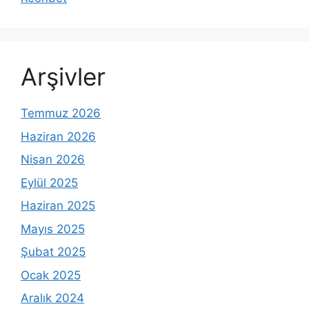
Arşivler
Temmuz 2026
Haziran 2026
Nisan 2026
Eylül 2025
Haziran 2025
Mayıs 2025
Şubat 2025
Ocak 2025
Aralık 2024