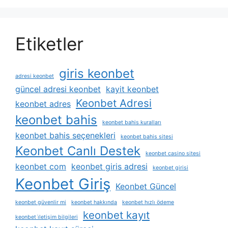
Etiketler
giris keonbet
adresi keonbet
güncel adresi keonbet
kayit keonbet
Keonbet Adresi
keonbet adres
keonbet bahis
keonbet bahis kuralları
keonbet bahis seçenekleri
keonbet bahis sitesi
Keonbet Canlı Destek
keonbet casino sitesi
keonbet com
keonbet giris adresi
keonbet girisi
Keonbet Giriş
Keonbet Güncel
keonbet güvenlir mi
keonbet hakkında
keonbet hızlı ödeme
keonbet kayıt
keonbet i̇letişim bilgileri