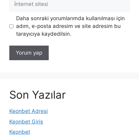
İnternet
sitesi
Daha sonraki yorumlarımda kullanılması için
adım, e-posta adresim ve site adresim bu
tarayıcıya kaydedilsin.
Son Yazılar
Keonbet Adresi
Keonbet Giriş
Keonbet