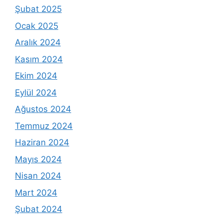
Şubat 2025
Ocak 2025
Aralık 2024
Kasım 2024
Ekim 2024
Eylül 2024
Ağustos 2024
Temmuz 2024
Haziran 2024
Mayıs 2024
Nisan 2024
Mart 2024
Şubat 2024