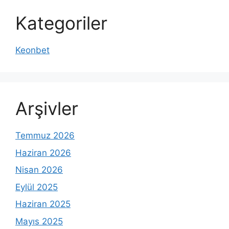
Kategoriler
Keonbet
Arşivler
Temmuz 2026
Haziran 2026
Nisan 2026
Eylül 2025
Haziran 2025
Mayıs 2025