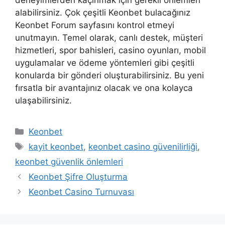
alabilirsiniz. Çok çeşitli Keonbet bulacağınız
Keonbet Forum sayfasını kontrol etmeyi
unutmayın. Temel olarak, canlı destek, müşteri
hizmetleri, spor bahisleri, casino oyunları, mobil
uygulamalar ve ödeme yöntemleri gibi çeşitli
konularda bir gönderi oluşturabilirsiniz. Bu yeni
fırsatla bir avantajınız olacak ve ona kolayca
ulaşabilirsiniz.
Kategoriler
Keonbet
Etiketler
kayit keonbet
,
keonbet casino güvenilirliği
,
keonbet güvenlik önlemleri
Keonbet Şifre Oluşturma
Keonbet Casino Turnuvası