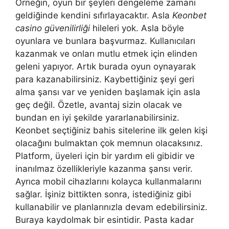
Örneğin, oyun bir şeyleri dengeleme zamanı
geldiğinde kendini sıfırlayacaktır. Asla
Keonbet
casino güvenilirliği
hileleri yok. Asla böyle
oyunlara ve bunlara başvurmaz. Kullanıcıları
kazanmak ve onları mutlu etmek için elinden
geleni yapıyor. Artık burada oyun oynayarak
para kazanabilirsiniz. Kaybettiğiniz şeyi geri
alma şansı var ve yeniden başlamak için asla
geç değil. Özetle, avantaj sizin olacak ve
bundan en iyi şekilde yararlanabilirsiniz.
Keonbet seçtiğiniz bahis sitelerine ilk gelen kişi
olacağını bulmaktan çok memnun olacaksınız.
Platform, üyeleri için bir yardım eli gibidir ve
inanılmaz özellikleriyle kazanma şansı verir.
Ayrıca mobil cihazlarını kolayca kullanmalarını
sağlar. İşiniz bittikten sonra, istediğiniz gibi
kullanabilir ve planlarınızla devam edebilirsiniz.
Buraya kaydolmak bir esintidir. Pasta kadar