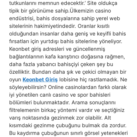
tutkunlarını memnun edecektir.’ Site oldukça
tipik bir görünüme sahip.Ülkemizin casino
endüstrisi, bahis dosyalarına sahip yerel web
sitelerinin hakimiyetindedir. Oranlar kısıtlı
olduğundan insanlar daha geniş ve keyifli bahis
fırsatları için yurtdışı bahis sitelerine yöneliyor.
Keonbet giriş adresleri ve güncellenmiş
bağlantılarının kafa karıştırıcı doğasına rağmen,
daha fazla yabancı bahisçiyi çeken şey bu
özelliktir. Bundan daha şık ve çekici olmayan bir
oyun
Keonbet Giriş
lobisine hiç rastlamadık. Ne
söyleyebilirsin? Online casinolardan farklı olarak
iyi yönetilen canlı casino ve spor bahisleri
bölümleri bulunmaktadır. Arama sonuçlarını
filtrelemenin birkaç yöntemi vardır ve seçtiğiniz
varış noktasında gezinmek zor olabilir. Alt
kısımdaki gezinme çubuğunu bulmak da zordur.
Bu kaydırma çubuğunun sınırlı görsel yetenekleri