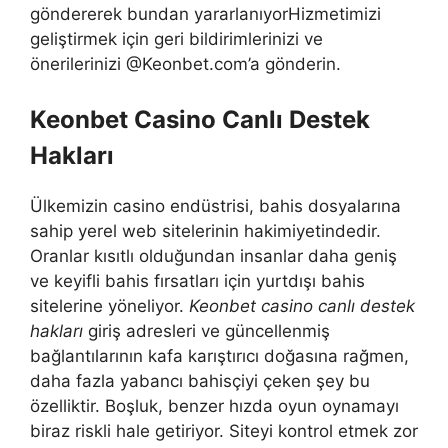
göndererek bundan yararlanıyorHizmetimizi
geliştirmek için geri bildirimlerinizi ve
önerilerinizi @Keonbet.com’a gönderin.
Keonbet Casino Canlı Destek
Hakları
Ülkemizin casino endüstrisi, bahis dosyalarına
sahip yerel web sitelerinin hakimiyetindedir.
Oranlar kısıtlı olduğundan insanlar daha geniş
ve keyifli bahis fırsatları için yurtdışı bahis
sitelerine yöneliyor.
Keonbet casino canlı destek
hakları
giriş adresleri ve güncellenmiş
bağlantılarının kafa karıştırıcı doğasına rağmen,
daha fazla yabancı bahisçiyi çeken şey bu
özelliktir. Boşluk, benzer hızda oyun oynamayı
biraz riskli hale getiriyor. Siteyi kontrol etmek zor