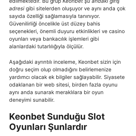
edilmektedir. Bu grup
Keonbet şu andaki giriş
adresi
gibi sitelerden oluşuyor ve aynı anda çok
sayıda özelliği sağlamasıyla tanınıyor.
Güvenilirliği öncelikle üst düzey bahis
seçenekleri, önemli duyuru etkinlikleri ve casino
oyunları veya bankacılık işlemleri gibi
alanlardaki tutarlılığıyla ölçülür.
Aşağıdaki ayrıntılı inceleme, Keonbet sizin için
doğru seçim olup olmadığını belirlemenize
yardımcı olacak ek bilgiler sağlayabilir. Siyasete
odaklanan bir web sitesi, birden fazla oyunu
aynı anda sunarak meraklılara bir oyun
deneyimi sunabilir.
Keonbet Sunduğu Slot
Oyunları Şunlardır