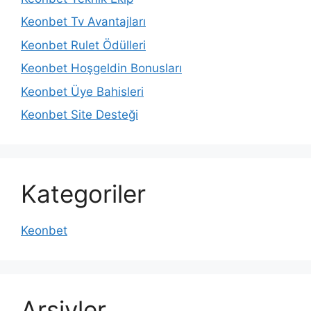
Keonbet Tv Avantajları
Keonbet Rulet Ödülleri
Keonbet Hoşgeldin Bonusları
Keonbet Üye Bahisleri
Keonbet Site Desteği
Kategoriler
Keonbet
Arşivler