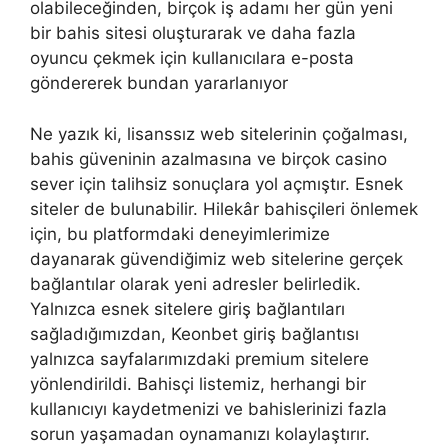
olabileceğinden, birçok iş adamı her gün yeni
bir bahis sitesi oluşturarak ve daha fazla
oyuncu çekmek için kullanıcılara e-posta
göndererek bundan yararlanıyor
Ne yazık ki, lisanssız web sitelerinin çoğalması,
bahis güveninin azalmasına ve birçok casino
sever için talihsiz sonuçlara yol açmıştır. Esnek
siteler de bulunabilir. Hilekâr bahisçileri önlemek
için, bu platformdaki deneyimlerimize
dayanarak güvendiğimiz web sitelerine gerçek
bağlantılar olarak yeni adresler belirledik.
Yalnızca esnek sitelere giriş bağlantıları
sağladığımızdan, Keonbet giriş bağlantısı
yalnızca sayfalarımızdaki premium sitelere
yönlendirildi. Bahisçi listemiz, herhangi bir
kullanıcıyı kaydetmenizi ve bahislerinizi fazla
sorun yaşamadan oynamanızı kolaylaştırır.