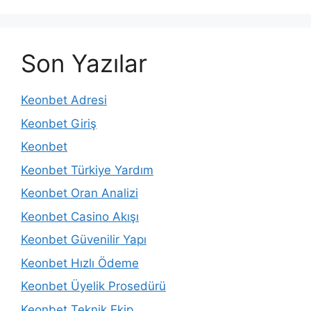
Son Yazılar
Keonbet Adresi
Keonbet Giriş
Keonbet
Keonbet Türkiye Yardım
Keonbet Oran Analizi
Keonbet Casino Akışı
Keonbet Güvenilir Yapı
Keonbet Hızlı Ödeme
Keonbet Üyelik Prosedürü
Keonbet Teknik Ekip