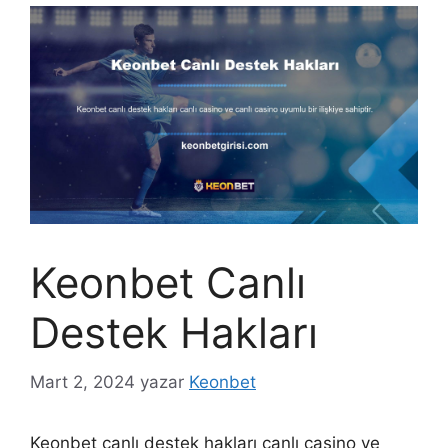
Keonbet Canlı
Destek Hakları
Mart 2, 2024
yazar
Keonbet
Keonbet canlı destek hakları canlı casino ve