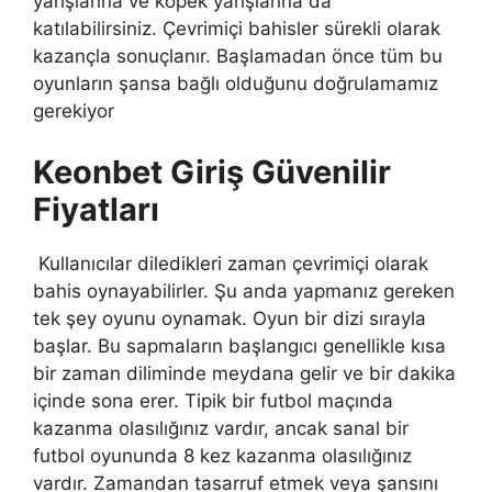
yarışlarına ve köpek yarışlarına da
katılabilirsiniz. Çevrimiçi bahisler sürekli olarak
kazançla sonuçlanır. Başlamadan önce tüm bu
oyunların şansa bağlı olduğunu doğrulamamız
gerekiyor
Keonbet Giriş Güvenilir
Fiyatları
Kullanıcılar diledikleri zaman çevrimiçi olarak
bahis oynayabilirler. Şu anda yapmanız gereken
tek şey oyunu oynamak. Oyun bir dizi sırayla
başlar. Bu sapmaların başlangıcı genellikle kısa
bir zaman diliminde meydana gelir ve bir dakika
içinde sona erer. Tipik bir futbol maçında
kazanma olasılığınız vardır, ancak sanal bir
futbol oyununda 8 kez kazanma olasılığınız
vardır. Zamandan tasarruf etmek veya şansını