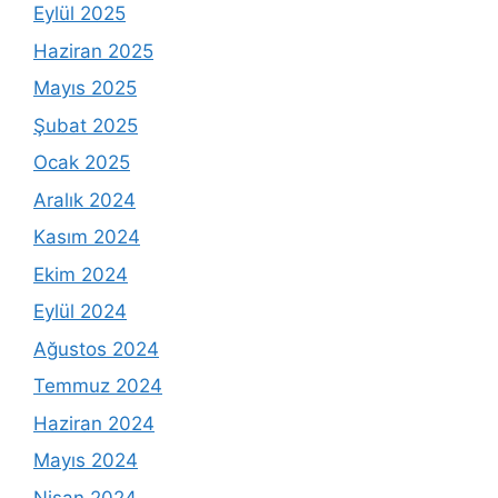
Eylül 2025
Haziran 2025
Mayıs 2025
Şubat 2025
Ocak 2025
Aralık 2024
Kasım 2024
Ekim 2024
Eylül 2024
Ağustos 2024
Temmuz 2024
Haziran 2024
Mayıs 2024
Nisan 2024