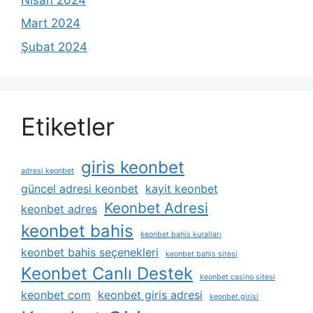
Mart 2024
Şubat 2024
Etiketler
giris keonbet
adresi keonbet
güncel adresi keonbet
kayit keonbet
Keonbet Adresi
keonbet adres
keonbet bahis
keonbet bahis kuralları
keonbet bahis seçenekleri
keonbet bahis sitesi
Keonbet Canlı Destek
keonbet casino sitesi
keonbet com
keonbet giris adresi
keonbet girisi