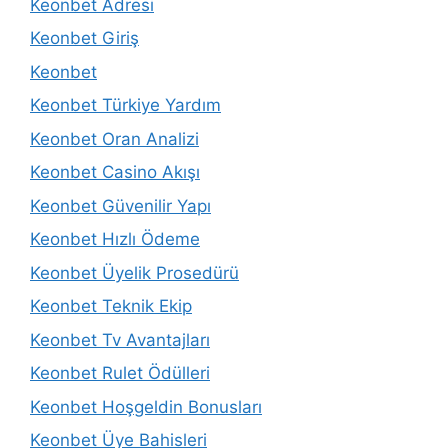
Keonbet Adresi
Keonbet Giriş
Keonbet
Keonbet Türkiye Yardım
Keonbet Oran Analizi
Keonbet Casino Akışı
Keonbet Güvenilir Yapı
Keonbet Hızlı Ödeme
Keonbet Üyelik Prosedürü
Keonbet Teknik Ekip
Keonbet Tv Avantajları
Keonbet Rulet Ödülleri
Keonbet Hoşgeldin Bonusları
Keonbet Üye Bahisleri