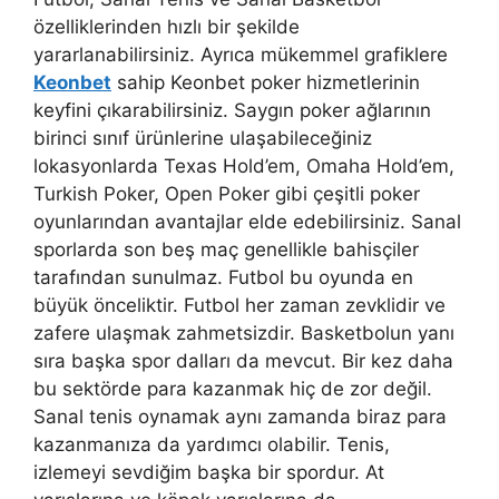
özelliklerinden hızlı bir şekilde
yararlanabilirsiniz. Ayrıca mükemmel grafiklere
Keonbet
sahip Keonbet poker hizmetlerinin
keyfini çıkarabilirsiniz. Saygın poker ağlarının
birinci sınıf ürünlerine ulaşabileceğiniz
lokasyonlarda Texas Hold’em, Omaha Hold’em,
Turkish Poker, Open Poker gibi çeşitli poker
oyunlarından avantajlar elde edebilirsiniz. Sanal
sporlarda son beş maç genellikle bahisçiler
tarafından sunulmaz. Futbol bu oyunda en
büyük önceliktir. Futbol her zaman zevklidir ve
zafere ulaşmak zahmetsizdir. Basketbolun yanı
sıra başka spor dalları da mevcut. Bir kez daha
bu sektörde para kazanmak hiç de zor değil.
Sanal tenis oynamak aynı zamanda biraz para
kazanmanıza da yardımcı olabilir. Tenis,
izlemeyi sevdiğim başka bir spordur. At