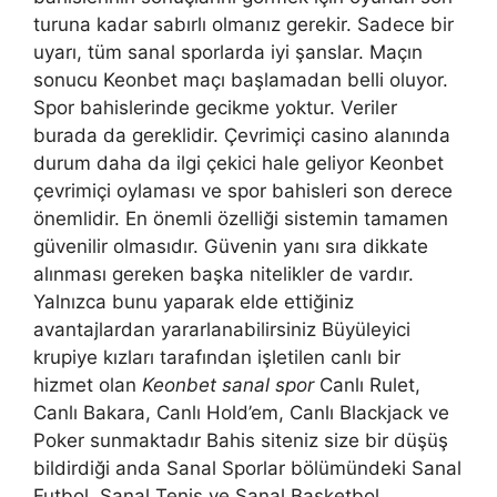
turuna kadar sabırlı olmanız gerekir. Sadece bir
uyarı, tüm sanal sporlarda iyi şanslar. Maçın
sonucu Keonbet maçı başlamadan belli oluyor.
Spor bahislerinde gecikme yoktur. Veriler
burada da gereklidir. Çevrimiçi casino alanında
durum daha da ilgi çekici hale geliyor Keonbet
çevrimiçi oylaması ve spor bahisleri son derece
önemlidir. En önemli özelliği sistemin tamamen
güvenilir olmasıdır. Güvenin yanı sıra dikkate
alınması gereken başka nitelikler de vardır.
Yalnızca bunu yaparak elde ettiğiniz
avantajlardan yararlanabilirsiniz Büyüleyici
krupiye kızları tarafından işletilen canlı bir
hizmet olan
Keonbet sanal spor
Canlı Rulet,
Canlı Bakara, Canlı Hold’em, Canlı Blackjack ve
Poker sunmaktadır Bahis siteniz size bir düşüş
bildirdiği anda Sanal Sporlar bölümündeki Sanal
Futbol, ​​Sanal Tenis ve Sanal Basketbol