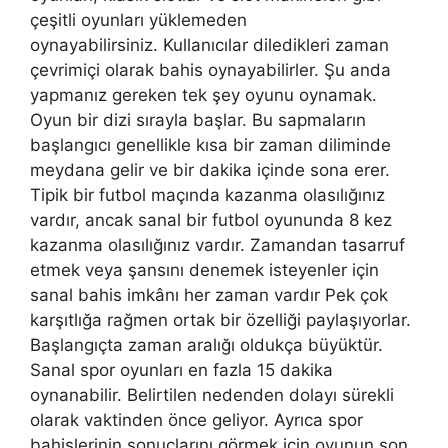
çeşitli oyunları yüklemeden
oynayabilirsiniz. Kullanıcılar diledikleri zaman
çevrimiçi olarak bahis oynayabilirler. Şu anda
yapmanız gereken tek şey oyunu oynamak.
Oyun bir dizi sırayla başlar. Bu sapmaların
başlangıcı genellikle kısa bir zaman diliminde
meydana gelir ve bir dakika içinde sona erer.
Tipik bir futbol maçında kazanma olasılığınız
vardır, ancak sanal bir futbol oyununda 8 kez
kazanma olasılığınız vardır. Zamandan tasarruf
etmek veya şansını denemek isteyenler için
sanal bahis imkânı her zaman vardır Pek çok
karşıtlığa rağmen ortak bir özelliği paylaşıyorlar.
Başlangıçta zaman aralığı oldukça büyüktür.
Sanal spor oyunları en fazla 15 dakika
oynanabilir. Belirtilen nedenden dolayı sürekli
olarak vaktinden önce geliyor. Ayrıca spor
bahislerinin sonuçlarını görmek için oyunun son