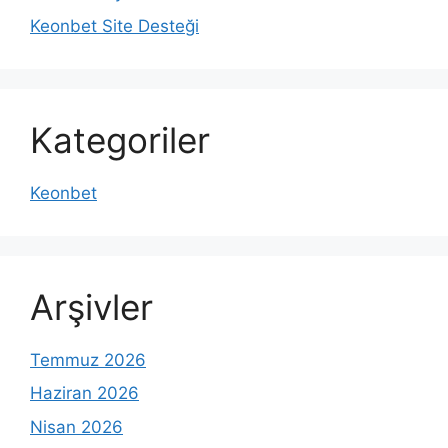
Keonbet Site Desteği
Kategoriler
Keonbet
Arşivler
Temmuz 2026
Haziran 2026
Nisan 2026