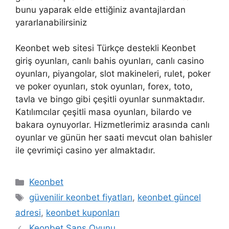
bunu yaparak elde ettiğiniz avantajlardan
yararlanabilirsiniz
Keonbet web sitesi Türkçe destekli Keonbet
giriş oyunları, canlı bahis oyunları, canlı casino
oyunları, piyangolar, slot makineleri, rulet, poker
ve poker oyunları, stok oyunları, forex, toto,
tavla ve bingo gibi çeşitli oyunlar sunmaktadır.
Katılımcılar çeşitli masa oyunları, bilardo ve
bakara oynuyorlar. Hizmetlerimiz arasında canlı
oyunlar ve günün her saati mevcut olan bahisler
ile çevrimiçi casino yer almaktadır.
Kategoriler
Keonbet
Etiketler
güvenilir keonbet fiyatları
,
keonbet güncel
adresi
,
keonbet kuponları
Keonbet Şans Oyunu