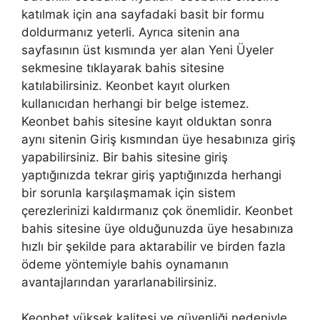
katılmak için ana sayfadaki basit bir formu
doldurmanız yeterli. Ayrıca sitenin ana
sayfasının üst kısmında yer alan Yeni Üyeler
sekmesine tıklayarak bahis sitesine
katılabilirsiniz. Keonbet kayıt olurken
kullanıcıdan herhangi bir belge istemez.
Keonbet bahis sitesine kayıt olduktan sonra
aynı sitenin Giriş kısmından üye hesabınıza giriş
yapabilirsiniz. Bir bahis sitesine giriş
yaptığınızda tekrar giriş yaptığınızda herhangi
bir sorunla karşılaşmamak için sistem
çerezlerinizi kaldırmanız çok önemlidir. Keonbet
bahis sitesine üye olduğunuzda üye hesabınıza
hızlı bir şekilde para aktarabilir ve birden fazla
ödeme yöntemiyle bahis oynamanın
avantajlarından yararlanabilirsiniz.
Keonbet yüksek kalitesi ve güvenliği nedeniyle