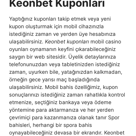
Keonbet Kuponları
Yaptığınız kuponları takip etmek veya yeni
kupon oluşturmak için mobil cihazınızla
istediğiniz zaman ve yerden üye hesabınıza
ulaşabilirsiniz.
Keonbet kuponları
mobil casino
oyunları oynamanın keyfini çıkarabileceğiniz
saygın bir web sitesidir. Üyelik detaylarınıza
telefonunuzdan veya tabletinizden istediğiniz
zaman, uyurken bile, yatağınızdan kalkmadan,
örneğin gece yarısı maç başladığında
ulaşabilirsiniz. Mobil bahis özelliğimiz, kupon
sonuçlarınızı istediğiniz zaman rahatlıkla kontrol
etmenize, seçtiğiniz bankaya veya ödeme
yöntemine para aktarmanıza ve her yerden
çevrimiçi para kazanmanıza olanak tanır Spor
bahisleri, herhangi bir spora bahis
oynayabileceğiniz devasa bir ekrandır. Keonbet