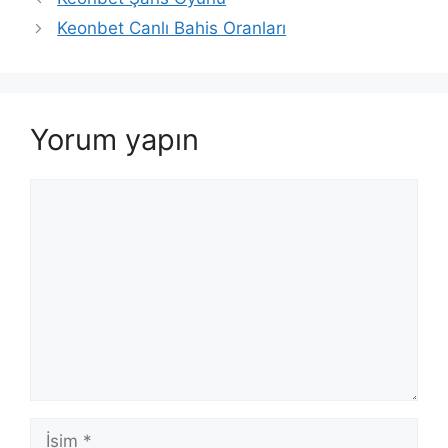
Keonbet Canlı Bahis Oranları
Yorum yapın
Yorum
İsim