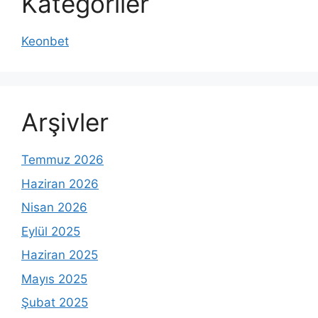
Kategoriler
Keonbet
Arşivler
Temmuz 2026
Haziran 2026
Nisan 2026
Eylül 2025
Haziran 2025
Mayıs 2025
Şubat 2025