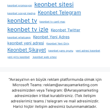
keonbet sitesi
keonbet promosyon
Keonbet Telegram
keonbet sosyal medya
keonbet tv
keonbet tv canli maç
keonbet tv izle
Keonbet Twitter
Keonbet Yeni Adres
keonbet whatsapp
keonbet yeni adresi
Keonbet Yeni Giriş
Keonbet Şikayet
keonbet şans oyunu
yeni adresi keonbet
yeni giris keonbet
keonbet web sitesi
"Avrasya'nın en büyük reklam platformunda olmak için
Microsoft Teams:
reklam@avrasyamarketing.com
adresimizden veya Telegram: @Avrasyamarketing
adresimizden irtibat kurabilirsiniz. (Tek iletişim
adreslerimiz teams / telegram ve mail adresimizdir.
Harici hiçbir iletişim adresimiz bulunmamaktadır.