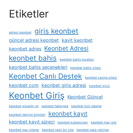
Etiketler
giris keonbet
adresi keonbet
güncel adresi keonbet
kayit keonbet
Keonbet Adresi
keonbet adres
keonbet bahis
keonbet bahis kuralları
keonbet bahis seçenekleri
keonbet bahis sitesi
Keonbet Canlı Destek
keonbet casino sitesi
keonbet com
keonbet giris adresi
keonbet girisi
Keonbet Giriş
Keonbet Güncel
keonbet güvenlir mi
keonbet hakkında
keonbet hızlı ödeme
keonbet kayıt
keonbet i̇letişim bilgileri
keonbet kayıt süreci
keonbet kullanıcıları
keonbet maç izle
keonbet maç izleme
keonbet nasil bir site
keonbet para yatirma