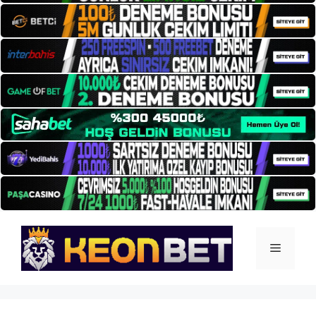
İçeriğe
atla
Menü