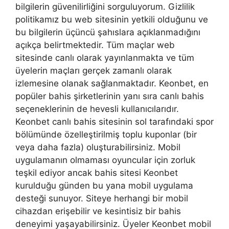
bilgilerin güvenilirliğini sorguluyorum. Gizlilik
politikamız bu web sitesinin yetkili olduğunu ve
bu bilgilerin üçüncü şahıslara açıklanmadığını
açıkça belirtmektedir. Tüm maçlar web
sitesinde canlı olarak yayınlanmakta ve tüm
üyelerin maçları gerçek zamanlı olarak
izlemesine olanak sağlanmaktadır. Keonbet, en
popüler bahis şirketlerinin yanı sıra canlı bahis
seçeneklerinin de hevesli kullanıcılarıdır.
Keonbet canlı bahis sitesinin sol tarafındaki spor
bölümünde özelleştirilmiş toplu kuponlar (bir
veya daha fazla) oluşturabilirsiniz. Mobil
uygulamanın olmaması oyuncular için zorluk
teşkil ediyor ancak bahis sitesi Keonbet
kurulduğu günden bu yana mobil uygulama
desteği sunuyor. Siteye herhangi bir mobil
cihazdan erişebilir ve kesintisiz bir bahis
deneyimi yaşayabilirsiniz. Üyeler Keonbet mobil